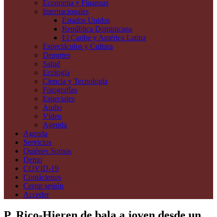
Economía y Finanzas
Internacionales
Estados Unidos
República Dominicana
El Caribe y América Latina
Espectáculos y Cultura
Deportes
Salud
Ecología
Ciencia y Tecnología
Fotografías
Especiales
Audio
Vídeo
Agenda
Agenda
Servicios
Quiénes Somos
Demo
COVID-19
Contáctenos
Cerrar sesión
Acceder
P. Rico-Hieren de bala a joven desde un