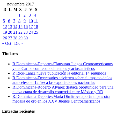
noviembre 2017
D
L
M
X
J
V
S
1
2
3
4
5
6
7
8
9
10
11
12
13
14
15
16
17
18
19
20
21
22
23
24
25
26
27
28
29
30
« Oct
Dic »
Titulares
R.Dominicana-Deportes/Clausuran Juegos Centroamericanos
y del Caribe con reconocimientos y actos artísticos
P. Rico-Lanza nueva publicación la editorial 14 segundos
R.Dominicana-Empresarios advierten sobre el impacto de los
aranceles del 12.5% a las exportaciones nacionales
R.Dominicana-Roberto Álvarez destaca oportunidad para una
nueva etapa de desarrollo comercial entre México y RD
R.Dominicana-Deportes/María Dimitrova aporta al país otra
medalla de oro en los XXV Juegos Centroamericanos
Entradas recientes