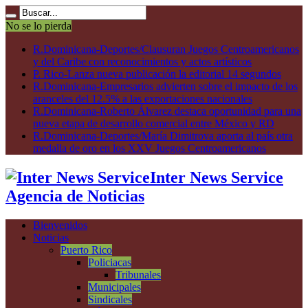
No se lo pierda
R.Dominicana-Deportes/Clausuran Juegos Centroamericanos
y del Caribe con reconocimientos y actos artísticos
P. Rico-Lanza nueva publicación la editorial 14 segundos
R.Dominicana-Empresarios advierten sobre el impacto de los
aranceles del 12.5% a las exportaciones nacionales
R.Dominicana-Roberto Álvarez destaca oportunidad para una
nueva etapa de desarrollo comercial entre México y RD
R.Dominicana-Deportes/María Dimitrova aporta al país otra
medalla de oro en los XXV Juegos Centroamericanos
Inter News Service
Agencia de Noticias
Bienvenidos
Noticias
Puerto Rico
Policiacas
Tribunales
Municipales
Sindicales