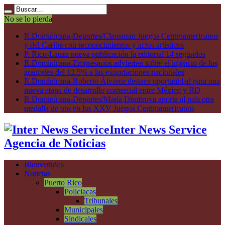
No se lo pierda
R.Dominicana-Deportes/Clausuran Juegos Centroamericanos
y del Caribe con reconocimientos y actos artísticos
P. Rico-Lanza nueva publicación la editorial 14 segundos
R.Dominicana-Empresarios advierten sobre el impacto de los
aranceles del 12.5% a las exportaciones nacionales
R.Dominicana-Roberto Álvarez destaca oportunidad para una
nueva etapa de desarrollo comercial entre México y RD
R.Dominicana-Deportes/María Dimitrova aporta al país otra
medalla de oro en los XXV Juegos Centroamericanos
Inter News Service
Agencia de Noticias
Bienvenidos
Noticias
Puerto Rico
Policiacas
Tribunales
Municipales
Sindicales