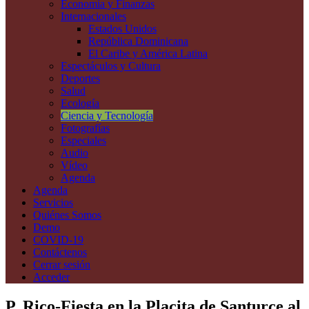
Economía y Finanzas
Internacionales
Estados Unidos
República Dominicana
El Caribe y América Latina
Espectáculos y Cultura
Deportes
Salud
Ecología
Ciencia y Tecnología
Fotografías
Especiales
Audio
Vídeo
Agenda
Agenda
Servicios
Quiénes Somos
Demo
COVID-19
Contáctenos
Cerrar sesión
Acceder
P. Rico-Fiesta en la Placita de Santurce al