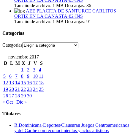
ORTIZ EN LA CANASTA-03-INS
Tamaño de archivo:
1 MB
Descargas:
86
AEE PLACITA DE SANTURCE CARLITOS
ORTIZ EN LA CANASTA-02-INS
Tamaño de archivo:
1 MB
Descargas:
91
Categorías
Categorías
noviembre 2017
D
L
M
X
J
V
S
1
2
3
4
5
6
7
8
9
10
11
12
13
14
15
16
17
18
19
20
21
22
23
24
25
26
27
28
29
30
« Oct
Dic »
Titulares
R.Dominicana-Deportes/Clausuran Juegos Centroamericanos
y del Caribe con reconocimientos y actos artísticos