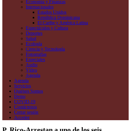
Economía y Finanzas
Internacionales
Estados Unidos
República Dominicana
El Caribe y América Latina
Espectáculos y Cultura
Deportes
Salud
Ecología
Ciencia y Tecnología
Fotografías
Especiales
Audio
Vídeo
Agenda
Agenda
Servicios
Quiénes Somos
Demo
COVID-19
Contáctenos
Cerrar sesión
Acceder
P. Rico-Arrestan a uno de los seis