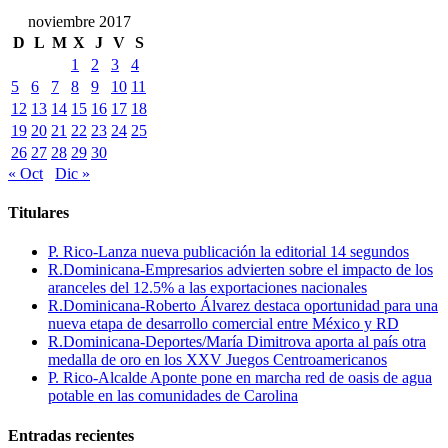
noviembre 2017
D
L
M
X
J
V
S
1
2
3
4
5
6
7
8
9
10
11
12
13
14
15
16
17
18
19
20
21
22
23
24
25
26
27
28
29
30
« Oct
Dic »
Titulares
P. Rico-Lanza nueva publicación la editorial 14 segundos
R.Dominicana-Empresarios advierten sobre el impacto de los
aranceles del 12.5% a las exportaciones nacionales
R.Dominicana-Roberto Álvarez destaca oportunidad para una
nueva etapa de desarrollo comercial entre México y RD
R.Dominicana-Deportes/María Dimitrova aporta al país otra
medalla de oro en los XXV Juegos Centroamericanos
P. Rico-Alcalde Aponte pone en marcha red de oasis de agua
potable en las comunidades de Carolina
Entradas recientes