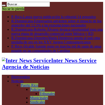
No se lo pierda
P. Rico-Lanza nueva publicación la editorial 14 segundos
R.Dominicana-Empresarios advierten sobre el impacto de los
aranceles del 12.5% a las exportaciones nacionales
R.Dominicana-Roberto Álvarez destaca oportunidad para una
nueva etapa de desarrollo comercial entre México y RD
R.Dominicana-Deportes/María Dimitrova aporta al país otra
medalla de oro en los XXV Juegos Centroamericanos
P. Rico-Alcalde Aponte pone en marcha red de oasis de agua
potable en las comunidades de Carolina
Inter News Service
Agencia de Noticias
Bienvenidos
Noticias
Puerto Rico
Policiacas
Tribunales
Municipales
Sindicales