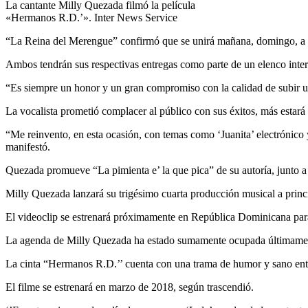
La cantante Milly Quezada filmó la película
«Hermanos R.D.’». Inter News Service
“La Reina del Merengue” confirmó que se unirá mañana, domingo, a l
Ambos tendrán sus respectivas entregas como parte de un elenco intern
“Es siempre un honor y un gran compromiso con la calidad de subir u
La vocalista prometió complacer al público con sus éxitos, más estará
“Me reinvento, en esta ocasión, con temas como ‘Juanita’ electrónico 
manifestó.
Quezada promueve “La pimienta e’ la que pica” de su autoría, junto 
Milly Quezada lanzará su trigésimo cuarta producción musical a princ
El videoclip se estrenará próximamente en República Dominicana para
La agenda de Milly Quezada ha estado sumamente ocupada últimamente
La cinta “Hermanos R.D.’’ cuenta con una trama de humor y sano ent
El filme se estrenará en marzo de 2018, según trascendió.