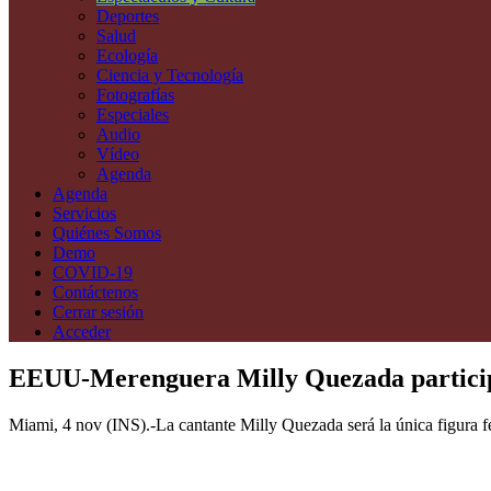
Deportes
Salud
Ecología
Ciencia y Tecnología
Fotografías
Especiales
Audio
Vídeo
Agenda
Agenda
Servicios
Quiénes Somos
Demo
COVID-19
Contáctenos
Cerrar sesión
Acceder
EEUU-Merenguera Milly Quezada participa
Miami, 4 nov (INS).-La cantante Milly Quezada será la única figura 