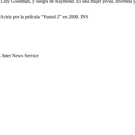
te Lilly Goodman, y suegra de Raymond. Es una mujer jovial, divertida
triz por la película “Yuniol 2” en 2008. INS
. Inter News Service