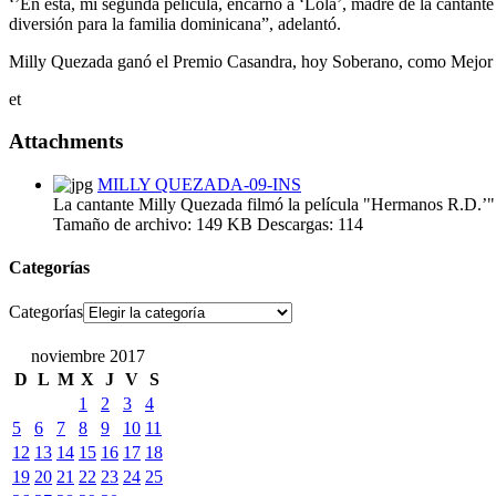
‘’En esta, mi segunda película, encarno a ‘Lola’, madre de la cantan
diversión para la familia dominicana”, adelantó.
Milly Quezada ganó el Premio Casandra, hoy Soberano, como Mejor Ac
et
Attachments
MILLY QUEZADA-09-INS
La cantante Milly Quezada filmó la película "Hermanos R.D.’"
Tamaño de archivo:
149 KB
Descargas:
114
Categorías
Categorías
noviembre 2017
D
L
M
X
J
V
S
1
2
3
4
5
6
7
8
9
10
11
12
13
14
15
16
17
18
19
20
21
22
23
24
25