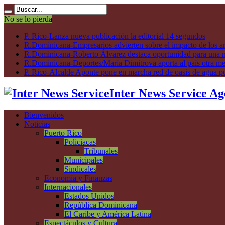
No se lo pierda
P. Rico-Lanza nueva publicación la editorial 14 segundos
R.Dominicana-Empresarios advierten sobre el impacto de los ar
R.Dominicana-Roberto Álvarez destaca oportunidad para una n
R.Dominicana-Deportes/María Dimitrova aporta al país otra m
P. Rico-Alcalde Aponte pone en marcha red de oasis de agua p
Inter News Service Ag
Bienvenidos
Noticias
Puerto Rico
Policiacas
Tribunales
Municipales
Sindicales
Economía y Finanzas
Internacionales
Estados Unidos
República Dominicana
El Caribe y América Latina
Espectáculos y Cultura