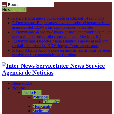
No se lo pierda
P. Rico-Lanza nueva publicación la editorial 14 segundos
R.Dominicana-Empresarios advierten sobre el impacto de los
aranceles del 12.5% a las exportaciones nacionales
R.Dominicana-Roberto Álvarez destaca oportunidad para una
nueva etapa de desarrollo comercial entre México y RD
R.Dominicana-Deportes/María Dimitrova aporta al país otra
medalla de oro en los XXV Juegos Centroamericanos
P. Rico-Alcalde Aponte pone en marcha red de oasis de agua
potable en las comunidades de Carolina
Inter News Service
Agencia de Noticias
Bienvenidos
Noticias
Puerto Rico
Policiacas
Tribunales
Municipales
Sindicales