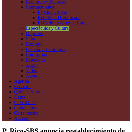
Economía y Finanzas
Internacionales
Estados Unidos
República Dominicana
El Caribe y América Latina
Espectáculos y Cultura
Deportes
Salud
Ecología
Ciencia y Tecnología
Fotografías
Especiales
Audio
Vídeo
Agenda
Agenda
Servicios
Quiénes Somos
Demo
COVID-19
Contáctenos
Cerrar sesión
Acceder
P. Rico-SBS anuncia restablecimiento de