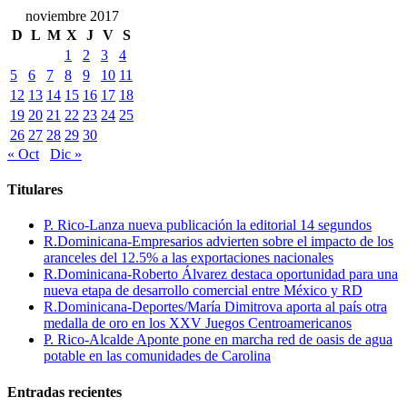
noviembre 2017
D
L
M
X
J
V
S
1
2
3
4
5
6
7
8
9
10
11
12
13
14
15
16
17
18
19
20
21
22
23
24
25
26
27
28
29
30
« Oct
Dic »
Titulares
P. Rico-Lanza nueva publicación la editorial 14 segundos
R.Dominicana-Empresarios advierten sobre el impacto de los
aranceles del 12.5% a las exportaciones nacionales
R.Dominicana-Roberto Álvarez destaca oportunidad para una
nueva etapa de desarrollo comercial entre México y RD
R.Dominicana-Deportes/María Dimitrova aporta al país otra
medalla de oro en los XXV Juegos Centroamericanos
P. Rico-Alcalde Aponte pone en marcha red de oasis de agua
potable en las comunidades de Carolina
Entradas recientes