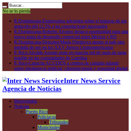
No se lo pierda
R.Dominicana-Empresarios advierten sobre el impacto de los
aranceles del 12.5% a las exportaciones nacionales
R.Dominicana-Roberto Álvarez destaca oportunidad para una
nueva etapa de desarrollo comercial entre México y RD
R.Dominicana-Deportes/María Dimitrova aporta al país otra
medalla de oro en los XXV Juegos Centroamericanos
P. Rico-Alcalde Aponte pone en marcha red de oasis de agua
potable en las comunidades de Carolina
P. Rico-Capacita ACUDEN a centros de cuidado infantil
sobre inteligencia artificial, ciberpsicología y seguridad digital
Inter News Service
Agencia de Noticias
Bienvenidos
Noticias
Puerto Rico
Policiacas
Tribunales
Municipales