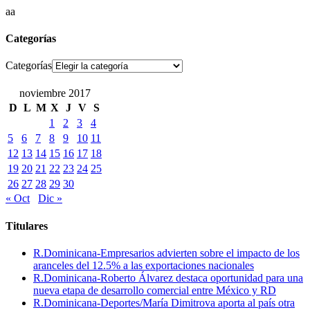
aa
Categorías
Categorías
noviembre 2017
D
L
M
X
J
V
S
1
2
3
4
5
6
7
8
9
10
11
12
13
14
15
16
17
18
19
20
21
22
23
24
25
26
27
28
29
30
« Oct
Dic »
Titulares
R.Dominicana-Empresarios advierten sobre el impacto de los
aranceles del 12.5% a las exportaciones nacionales
R.Dominicana-Roberto Álvarez destaca oportunidad para una
nueva etapa de desarrollo comercial entre México y RD
R.Dominicana-Deportes/María Dimitrova aporta al país otra