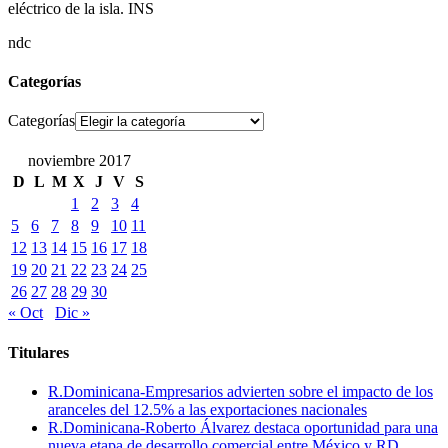
eléctrico de la isla. INS
ndc
Categorías
Categorías
noviembre 2017
D
L
M
X
J
V
S
1
2
3
4
5
6
7
8
9
10
11
12
13
14
15
16
17
18
19
20
21
22
23
24
25
26
27
28
29
30
« Oct
Dic »
Titulares
R.Dominicana-Empresarios advierten sobre el impacto de los
aranceles del 12.5% a las exportaciones nacionales
R.Dominicana-Roberto Álvarez destaca oportunidad para una
nueva etapa de desarrollo comercial entre México y RD