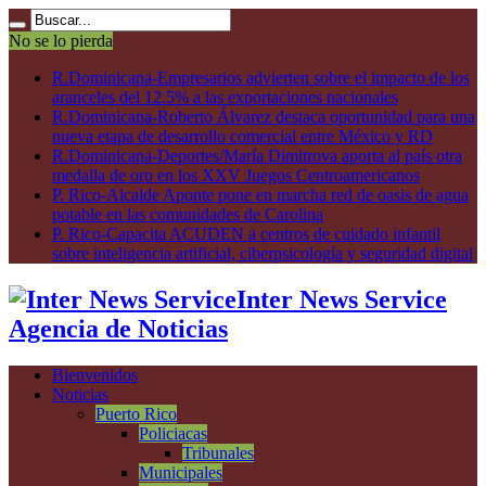
No se lo pierda
R.Dominicana-Empresarios advierten sobre el impacto de los
aranceles del 12.5% a las exportaciones nacionales
R.Dominicana-Roberto Álvarez destaca oportunidad para una
nueva etapa de desarrollo comercial entre México y RD
R.Dominicana-Deportes/María Dimitrova aporta al país otra
medalla de oro en los XXV Juegos Centroamericanos
P. Rico-Alcalde Aponte pone en marcha red de oasis de agua
potable en las comunidades de Carolina
P. Rico-Capacita ACUDEN a centros de cuidado infantil
sobre inteligencia artificial, ciberpsicología y seguridad digital
Inter News Service
Agencia de Noticias
Bienvenidos
Noticias
Puerto Rico
Policiacas
Tribunales
Municipales