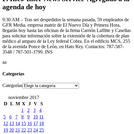
agenda de hoy
9:30 AM – Tras ser despedidos la semana pasada, 59 empleados de
GFR Media, empresa matriz de El Nuevo Día y Primera Hora,
llegarán hoy hasta las oficinas de la firma Carrión Laffitte y Casellas
para solicitar información sobre la extensión de la cobertura de plan
médico al amparo de la Ley federal Cobra. En el edificio MCS, 255
de la avenida Ponce de León, en Hato Rey. Contactos: 787-587-
3548 / 787-501-3799. INS
aa
Categorías
Categorías
noviembre 2017
D
L
M
X
J
V
S
1
2
3
4
5
6
7
8
9
10
11
12
13
14
15
16
17
18
19
20
21
22
23
24
25