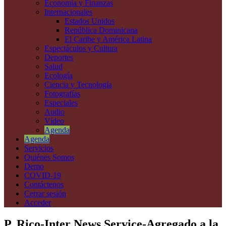
Economía y Finanzas
Internacionales
Estados Unidos
República Dominicana
El Caribe y América Latina
Espectáculos y Cultura
Deportes
Salud
Ecología
Ciencia y Tecnología
Fotografías
Especiales
Audio
Vídeo
Agenda
Agenda
Servicios
Quiénes Somos
Demo
COVID-19
Contáctenos
Cerrar sesión
Acceder
P. Rico-Inter News Service-Agregado a la