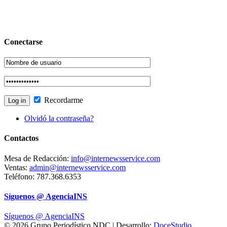
Conectarse
Recordarme
Olvidó la contraseña?
Contactos
Mesa de Redacción:
info@internewsservice.com
Ventas:
admin@internewsservice.com
Teléfono: 787.368.6353
Síguenos @ AgenciaINS
Síguenos @ AgenciaINS
© 2026 Grupo Periodístico NDC | Desarrollo:
DoceStudio
.