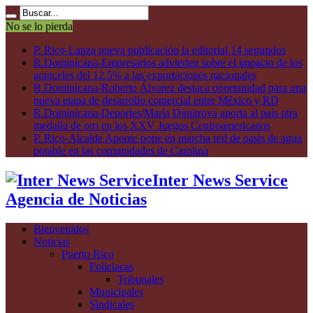
No se lo pierda
P. Rico-Lanza nueva publicación la editorial 14 segundos
R.Dominicana-Empresarios advierten sobre el impacto de los
aranceles del 12.5% a las exportaciones nacionales
R.Dominicana-Roberto Álvarez destaca oportunidad para una
nueva etapa de desarrollo comercial entre México y RD
R.Dominicana-Deportes/María Dimitrova aporta al país otra
medalla de oro en los XXV Juegos Centroamericanos
P. Rico-Alcalde Aponte pone en marcha red de oasis de agua
potable en las comunidades de Carolina
Inter News Service
Agencia de Noticias
Bienvenidos
Noticias
Puerto Rico
Policiacas
Tribunales
Municipales
Sindicales