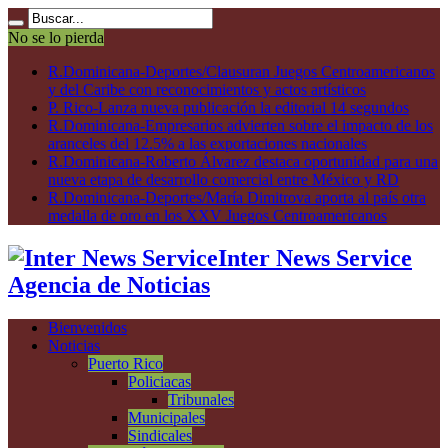
No se lo pierda
R.Dominicana-Deportes/Clausuran Juegos Centroamericanos
y del Caribe con reconocimientos y actos artísticos
P. Rico-Lanza nueva publicación la editorial 14 segundos
R.Dominicana-Empresarios advierten sobre el impacto de los
aranceles del 12.5% a las exportaciones nacionales
R.Dominicana-Roberto Álvarez destaca oportunidad para una
nueva etapa de desarrollo comercial entre México y RD
R.Dominicana-Deportes/María Dimitrova aporta al país otra
medalla de oro en los XXV Juegos Centroamericanos
Inter News Service
Agencia de Noticias
Bienvenidos
Noticias
Puerto Rico
Policiacas
Tribunales
Municipales
Sindicales