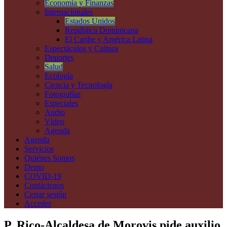
Economía y Finanzas
Internacionales
Estados Unidos
República Dominicana
El Caribe y América Latina
Espectáculos y Cultura
Deportes
Salud
Ecología
Ciencia y Tecnología
Fotografías
Especiales
Audio
Vídeo
Agenda
Agenda
Servicios
Quiénes Somos
Demo
COVID-19
Contáctenos
Cerrar sesión
Acceder
P. Rico-Alcaldesa de Morovis pide auxilio