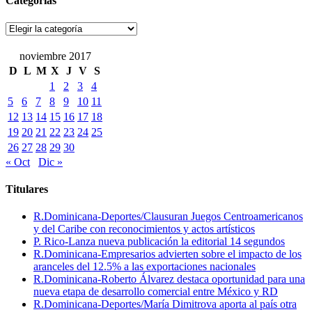
Categorías
Categorías
noviembre 2017
D
L
M
X
J
V
S
1
2
3
4
5
6
7
8
9
10
11
12
13
14
15
16
17
18
19
20
21
22
23
24
25
26
27
28
29
30
« Oct
Dic »
Titulares
R.Dominicana-Deportes/Clausuran Juegos Centroamericanos
y del Caribe con reconocimientos y actos artísticos
P. Rico-Lanza nueva publicación la editorial 14 segundos
R.Dominicana-Empresarios advierten sobre el impacto de los
aranceles del 12.5% a las exportaciones nacionales
R.Dominicana-Roberto Álvarez destaca oportunidad para una
nueva etapa de desarrollo comercial entre México y RD
R.Dominicana-Deportes/María Dimitrova aporta al país otra