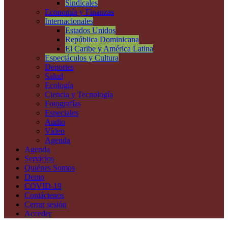
Sindicales
Economía y Finanzas
Internacionales
Estados Unidos
República Dominicana
El Caribe y América Latina
Espectáculos y Cultura
Deportes
Salud
Ecología
Ciencia y Tecnología
Fotografías
Especiales
Audio
Vídeo
Agenda
Agenda
Servicios
Quiénes Somos
Demo
COVID-19
Contáctenos
Cerrar sesión
Acceder