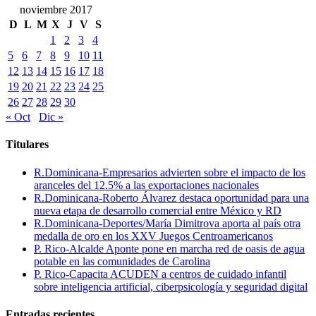
noviembre 2017
D
L
M
X
J
V
S
1
2
3
4
5
6
7
8
9
10
11
12
13
14
15
16
17
18
19
20
21
22
23
24
25
26
27
28
29
30
« Oct
Dic »
Titulares
R.Dominicana-Empresarios advierten sobre el impacto de los
aranceles del 12.5% a las exportaciones nacionales
R.Dominicana-Roberto Álvarez destaca oportunidad para una
nueva etapa de desarrollo comercial entre México y RD
R.Dominicana-Deportes/María Dimitrova aporta al país otra
medalla de oro en los XXV Juegos Centroamericanos
P. Rico-Alcalde Aponte pone en marcha red de oasis de agua
potable en las comunidades de Carolina
P. Rico-Capacita ACUDEN a centros de cuidado infantil
sobre inteligencia artificial, ciberpsicología y seguridad digital
Entradas recientes