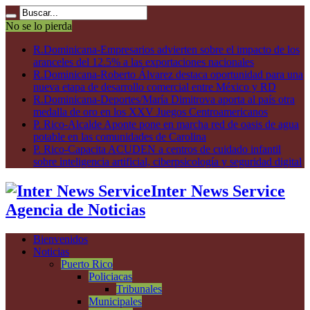
No se lo pierda
R.Dominicana-Empresarios advierten sobre el impacto de los
aranceles del 12.5% a las exportaciones nacionales
R.Dominicana-Roberto Álvarez destaca oportunidad para una
nueva etapa de desarrollo comercial entre México y RD
R.Dominicana-Deportes/María Dimitrova aporta al país otra
medalla de oro en los XXV Juegos Centroamericanos
P. Rico-Alcalde Aponte pone en marcha red de oasis de agua
potable en las comunidades de Carolina
P. Rico-Capacita ACUDEN a centros de cuidado infantil
sobre inteligencia artificial, ciberpsicología y seguridad digital
Inter News Service
Agencia de Noticias
Bienvenidos
Noticias
Puerto Rico
Policiacas
Tribunales
Municipales