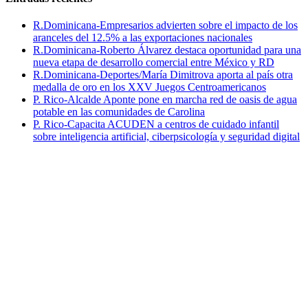
R.Dominicana-Empresarios advierten sobre el impacto de los
aranceles del 12.5% a las exportaciones nacionales
R.Dominicana-Roberto Álvarez destaca oportunidad para una
nueva etapa de desarrollo comercial entre México y RD
R.Dominicana-Deportes/María Dimitrova aporta al país otra
medalla de oro en los XXV Juegos Centroamericanos
P. Rico-Alcalde Aponte pone en marcha red de oasis de agua
potable en las comunidades de Carolina
P. Rico-Capacita ACUDEN a centros de cuidado infantil
sobre inteligencia artificial, ciberpsicología y seguridad digital