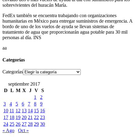
sobrevivientes del huracán María.
FedEx también se encuentra trabajando con organizaciones
humanitarias en México para entregar suministros de emergencia. A
bordo de uno de los vuelos de ayuda se llevan sistemas de
tratamiento de agua que proporcionarán agua potable para 30 mil
personas al día. INS
aa
Categorías
Categorías
septiembre 2017
D
L
M
X
J
V
S
1
2
3
4
5
6
7
8
9
10
11
12
13
14
15
16
17
18
19
20
21
22
23
24
25
26
27
28
29
30
« Ago
Oct »