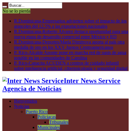
No se lo pierda
R.Dominicana-Empresarios advierten sobre el impacto de los
aranceles del 12.5% a las exportaciones nacionales
R.Dominicana-Roberto Álvarez destaca oportunidad para una
nueva etapa de desarrollo comercial entre México y RD
R.Dominicana-Deportes/María Dimitrova aporta al país otra
medalla de oro en los XXV Juegos Centroamericanos
P. Rico-Alcalde Aponte pone en marcha red de oasis de agua
potable en las comunidades de Carolina
P. Rico-Capacita ACUDEN a centros de cuidado infantil
sobre inteligencia artificial, ciberpsicología y seguridad digital
Inter News Service
Agencia de Noticias
Bienvenidos
Noticias
Puerto Rico
Policiacas
Tribunales
Municipales