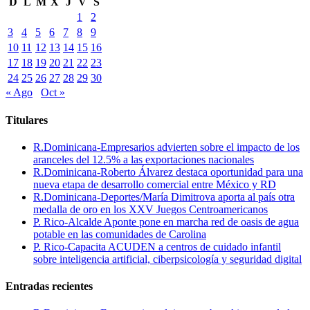
D
L
M
X
J
V
S
1
2
3
4
5
6
7
8
9
10
11
12
13
14
15
16
17
18
19
20
21
22
23
24
25
26
27
28
29
30
« Ago
Oct »
Titulares
R.Dominicana-Empresarios advierten sobre el impacto de los
aranceles del 12.5% a las exportaciones nacionales
R.Dominicana-Roberto Álvarez destaca oportunidad para una
nueva etapa de desarrollo comercial entre México y RD
R.Dominicana-Deportes/María Dimitrova aporta al país otra
medalla de oro en los XXV Juegos Centroamericanos
P. Rico-Alcalde Aponte pone en marcha red de oasis de agua
potable en las comunidades de Carolina
P. Rico-Capacita ACUDEN a centros de cuidado infantil
sobre inteligencia artificial, ciberpsicología y seguridad digital
Entradas recientes