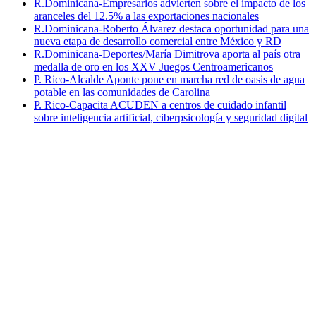
R.Dominicana-Empresarios advierten sobre el impacto de los
aranceles del 12.5% a las exportaciones nacionales
R.Dominicana-Roberto Álvarez destaca oportunidad para una
nueva etapa de desarrollo comercial entre México y RD
R.Dominicana-Deportes/María Dimitrova aporta al país otra
medalla de oro en los XXV Juegos Centroamericanos
P. Rico-Alcalde Aponte pone en marcha red de oasis de agua
potable en las comunidades de Carolina
P. Rico-Capacita ACUDEN a centros de cuidado infantil
sobre inteligencia artificial, ciberpsicología y seguridad digital