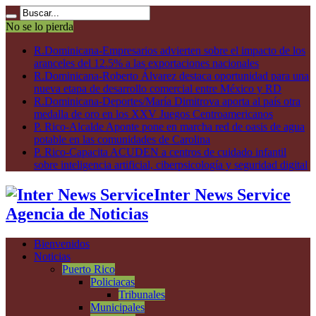
No se lo pierda
R.Dominicana-Empresarios advierten sobre el impacto de los
aranceles del 12.5% a las exportaciones nacionales
R.Dominicana-Roberto Álvarez destaca oportunidad para una
nueva etapa de desarrollo comercial entre México y RD
R.Dominicana-Deportes/María Dimitrova aporta al país otra
medalla de oro en los XXV Juegos Centroamericanos
P. Rico-Alcalde Aponte pone en marcha red de oasis de agua
potable en las comunidades de Carolina
P. Rico-Capacita ACUDEN a centros de cuidado infantil
sobre inteligencia artificial, ciberpsicología y seguridad digital
Inter News Service
Agencia de Noticias
Bienvenidos
Noticias
Puerto Rico
Policiacas
Tribunales
Municipales