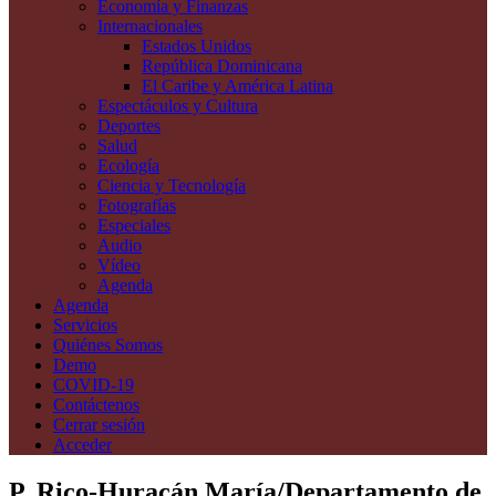
Economía y Finanzas
Internacionales
Estados Unidos
República Dominicana
El Caribe y América Latina
Espectáculos y Cultura
Deportes
Salud
Ecología
Ciencia y Tecnología
Fotografías
Especiales
Audio
Vídeo
Agenda
Agenda
Servicios
Quiénes Somos
Demo
COVID-19
Contáctenos
Cerrar sesión
Acceder
P. Rico-Huracán María/Departamento de