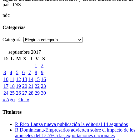
país. INS
ndc
Categorías
Categorías
septiembre 2017
D
L
M
X
J
V
S
1
2
3
4
5
6
7
8
9
10
11
12
13
14
15
16
17
18
19
20
21
22
23
24
25
26
27
28
29
30
« Ago
Oct »
Titulares
P. Rico-Lanza nueva publicación la editorial 14 segundos
R.Dominicana-Empresarios advierten sobre el impacto de los
aranceles del 12.5% a las exportaciones nacionales