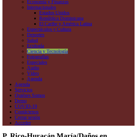
Economía y Finanzas
Internacionales
Estados Unidos
República Dominicana
El Caribe y América Latina
Espectáculos y Cultura
Deportes
Salud
Ecología
Ciencia y Tecnología
Fotografías
Especiales
Audio
Vídeo
Agenda
Agenda
Servicios
Quiénes Somos
Demo
COVID-19
Contáctenos
Cerrar sesión
Acceder
P. Rico-Huracán María/Daños en