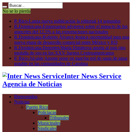
No se lo pierda
P. Rico-Lanza nueva publicación la editorial 14 segundos
R.Dominicana-Empresarios advierten sobre el impacto de los
aranceles del 12.5% a las exportaciones nacionales
R.Dominicana-Roberto Álvarez destaca oportunidad para una
nueva etapa de desarrollo comercial entre México y RD
R.Dominicana-Deportes/María Dimitrova aporta al país otra
medalla de oro en los XXV Juegos Centroamericanos
P. Rico-Alcalde Aponte pone en marcha red de oasis de agua
potable en las comunidades de Carolina
Inter News Service
Agencia de Noticias
Bienvenidos
Noticias
Puerto Rico
Policiacas
Tribunales
Municipales
Sindicales