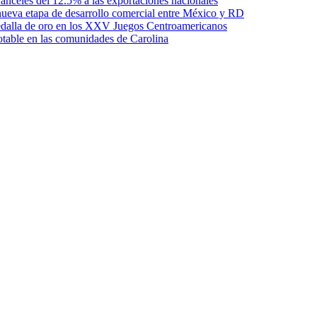
anceles del 12.5% a las exportaciones nacionales
ueva etapa de desarrollo comercial entre México y RD
edalla de oro en los XXV Juegos Centroamericanos
otable en las comunidades de Carolina