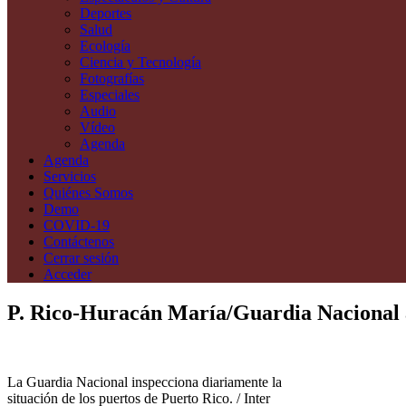
Deportes
Salud
Ecología
Ciencia y Tecnología
Fotografías
Especiales
Audio
Vídeo
Agenda
Agenda
Servicios
Quiénes Somos
Demo
COVID-19
Contáctenos
Cerrar sesión
Acceder
P. Rico-Huracán María/Guardia Nacional a
La Guardia Nacional inspecciona diariamente la
situación de los puertos de Puerto Rico. / Inter