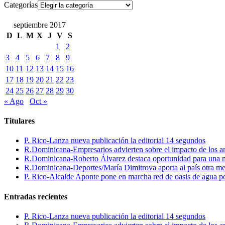
Categorías
septiembre 2017
D
L
M
X
J
V
S
1
2
3
4
5
6
7
8
9
10
11
12
13
14
15
16
17
18
19
20
21
22
23
24
25
26
27
28
29
30
« Ago
Oct »
Titulares
P. Rico-Lanza nueva publicación la editorial 14 segundos
R.Dominicana-Empresarios advierten sobre el impacto de los ar
R.Dominicana-Roberto Álvarez destaca oportunidad para una n
R.Dominicana-Deportes/María Dimitrova aporta al país otra m
P. Rico-Alcalde Aponte pone en marcha red de oasis de agua p
Entradas recientes
P. Rico-Lanza nueva publicación la editorial 14 segundos