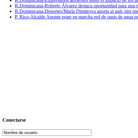
R.Dominicana-Empresarios advierten sobre el impacto de los ar
R.Dominicana-Roberto Álvarez destaca oportunidad para una n
R.Dominicana-Deportes/María Dimitrova aporta al país otra m
P. Rico-Alcalde Aponte pone en marcha red de oasis de agua p
Conectarse