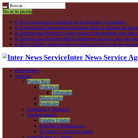
No se lo pierda
P. Rico-Lanza nueva publicación la editorial 14 segundos
R.Dominicana-Empresarios advierten sobre el impacto de los ar
R.Dominicana-Roberto Álvarez destaca oportunidad para una n
R.Dominicana-Deportes/María Dimitrova aporta al país otra m
P. Rico-Alcalde Aponte pone en marcha red de oasis de agua p
Inter News Service Ag
Bienvenidos
Noticias
Puerto Rico
Policiacas
Tribunales
Municipales
Sindicales
Economía y Finanzas
Internacionales
Estados Unidos
República Dominicana
El Caribe y América Latina
Espectáculos y Cultura