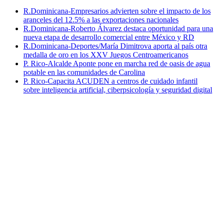
R.Dominicana-Empresarios advierten sobre el impacto de los
aranceles del 12.5% a las exportaciones nacionales
R.Dominicana-Roberto Álvarez destaca oportunidad para una
nueva etapa de desarrollo comercial entre México y RD
R.Dominicana-Deportes/María Dimitrova aporta al país otra
medalla de oro en los XXV Juegos Centroamericanos
P. Rico-Alcalde Aponte pone en marcha red de oasis de agua
potable en las comunidades de Carolina
P. Rico-Capacita ACUDEN a centros de cuidado infantil
sobre inteligencia artificial, ciberpsicología y seguridad digital