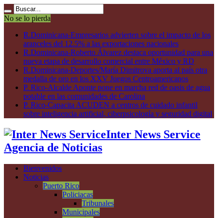
No se lo pierda
R.Dominicana-Empresarios advierten sobre el impacto de los
aranceles del 12.5% a las exportaciones nacionales
R.Dominicana-Roberto Álvarez destaca oportunidad para una
nueva etapa de desarrollo comercial entre México y RD
R.Dominicana-Deportes/María Dimitrova aporta al país otra
medalla de oro en los XXV Juegos Centroamericanos
P. Rico-Alcalde Aponte pone en marcha red de oasis de agua
potable en las comunidades de Carolina
P. Rico-Capacita ACUDEN a centros de cuidado infantil
sobre inteligencia artificial, ciberpsicología y seguridad digital
Inter News Service
Agencia de Noticias
Bienvenidos
Noticias
Puerto Rico
Policiacas
Tribunales
Municipales