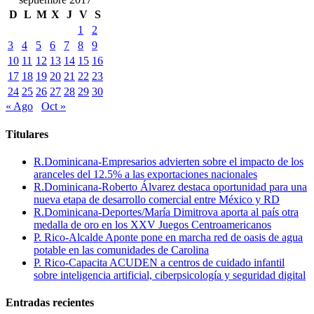
D
L
M
X
J
V
S
1
2
3
4
5
6
7
8
9
10
11
12
13
14
15
16
17
18
19
20
21
22
23
24
25
26
27
28
29
30
« Ago
Oct »
Titulares
R.Dominicana-Empresarios advierten sobre el impacto de los
aranceles del 12.5% a las exportaciones nacionales
R.Dominicana-Roberto Álvarez destaca oportunidad para una
nueva etapa de desarrollo comercial entre México y RD
R.Dominicana-Deportes/María Dimitrova aporta al país otra
medalla de oro en los XXV Juegos Centroamericanos
P. Rico-Alcalde Aponte pone en marcha red de oasis de agua
potable en las comunidades de Carolina
P. Rico-Capacita ACUDEN a centros de cuidado infantil
sobre inteligencia artificial, ciberpsicología y seguridad digital
Entradas recientes