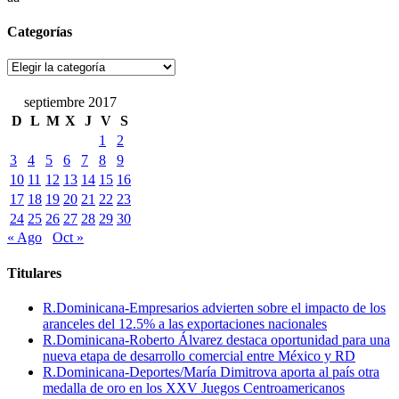
Categorías
Categorías
septiembre 2017
D
L
M
X
J
V
S
1
2
3
4
5
6
7
8
9
10
11
12
13
14
15
16
17
18
19
20
21
22
23
24
25
26
27
28
29
30
« Ago
Oct »
Titulares
R.Dominicana-Empresarios advierten sobre el impacto de los
aranceles del 12.5% a las exportaciones nacionales
R.Dominicana-Roberto Álvarez destaca oportunidad para una
nueva etapa de desarrollo comercial entre México y RD
R.Dominicana-Deportes/María Dimitrova aporta al país otra
medalla de oro en los XXV Juegos Centroamericanos