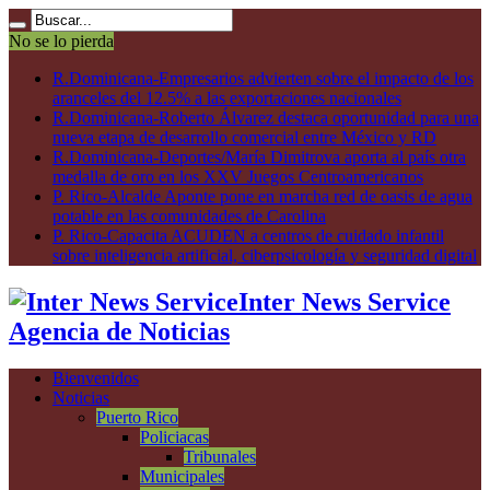
No se lo pierda
R.Dominicana-Empresarios advierten sobre el impacto de los
aranceles del 12.5% a las exportaciones nacionales
R.Dominicana-Roberto Álvarez destaca oportunidad para una
nueva etapa de desarrollo comercial entre México y RD
R.Dominicana-Deportes/María Dimitrova aporta al país otra
medalla de oro en los XXV Juegos Centroamericanos
P. Rico-Alcalde Aponte pone en marcha red de oasis de agua
potable en las comunidades de Carolina
P. Rico-Capacita ACUDEN a centros de cuidado infantil
sobre inteligencia artificial, ciberpsicología y seguridad digital
Inter News Service
Agencia de Noticias
Bienvenidos
Noticias
Puerto Rico
Policiacas
Tribunales
Municipales