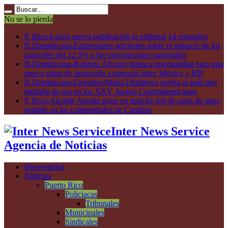
No se lo pierda
P. Rico-Lanza nueva publicación la editorial 14 segundos
R.Dominicana-Empresarios advierten sobre el impacto de los
aranceles del 12.5% a las exportaciones nacionales
R.Dominicana-Roberto Álvarez destaca oportunidad para una
nueva etapa de desarrollo comercial entre México y RD
R.Dominicana-Deportes/María Dimitrova aporta al país otra
medalla de oro en los XXV Juegos Centroamericanos
P. Rico-Alcalde Aponte pone en marcha red de oasis de agua
potable en las comunidades de Carolina
Inter News Service
Agencia de Noticias
Bienvenidos
Noticias
Puerto Rico
Policiacas
Tribunales
Municipales
Sindicales