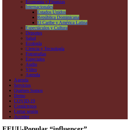
Economía y Finanzas
Internacionales
Estados Unidos
República Dominicana
El Caribe y América Latina
Espectáculos y Cultura
Deportes
Salud
Ecología
Ciencia y Tecnología
Fotografías
Especiales
Audio
Vídeo
Agenda
Agenda
Servicios
Quiénes Somos
Demo
COVID-19
Contáctenos
Cerrar sesión
Acceder
EEUU-Popular “influencer”