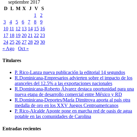
septiembre 2017
D
L
M
X
J
V
S
1
2
3
4
5
6
7
8
9
10
11
12
13
14
15
16
17
18
19
20
21
22
23
24
25
26
27
28
29
30
« Ago
Oct »
Titulares
P. Rico-Lanza nueva publicación la editorial 14 segundos
R.Dominicana-Empresarios advierten sobre el impacto de los
aranceles del 12.5% a las exportaciones nacionales
R.Dominicana-Roberto Álvarez destaca oportunidad para una
nueva etapa de desarrollo comercial entre México y RD
R.Dominicana-Deportes/María Dimitrova aporta al país otra
medalla de oro en los XXV Juegos Centroamericanos
P. Rico-Alcalde Aponte pone en marcha red de oasis de agua
potable en las comunidades de Carolina
Entradas recientes