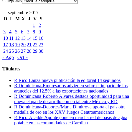
Categorías
septiembre 2017
D
L
M
X
J
V
S
1
2
3
4
5
6
7
8
9
10
11
12
13
14
15
16
17
18
19
20
21
22
23
24
25
26
27
28
29
30
« Ago
Oct »
Titulares
P. Rico-Lanza nueva publicación la editorial 14 segundos
R.Dominicana-Empresarios advierten sobre el impacto de los
aranceles del 12.5% a las exportaciones nacionales
R.Dominicana-Roberto Álvarez destaca oportunidad para una
nueva etapa de desarrollo comercial entre México y RD
R.Dominicana-Deportes/María Dimitrova aporta al país otra
medalla de oro en los XXV Juegos Centroamericanos
P. Rico-Alcalde Aponte pone en marcha red de oasis de agua
potable en las comunidades de Carolina