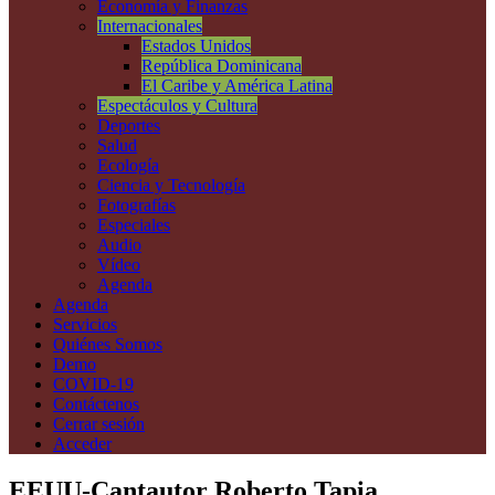
Economía y Finanzas
Internacionales
Estados Unidos
República Dominicana
El Caribe y América Latina
Espectáculos y Cultura
Deportes
Salud
Ecología
Ciencia y Tecnología
Fotografías
Especiales
Audio
Vídeo
Agenda
Agenda
Servicios
Quiénes Somos
Demo
COVID-19
Contáctenos
Cerrar sesión
Acceder
EEUU-Cantautor Roberto Tapia