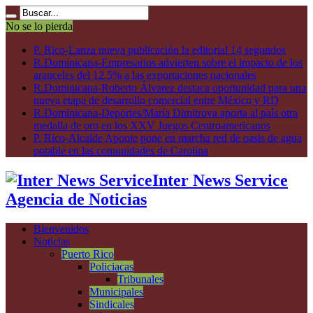
No se lo pierda
P. Rico-Lanza nueva publicación la editorial 14 segundos
R.Dominicana-Empresarios advierten sobre el impacto de los
aranceles del 12.5% a las exportaciones nacionales
R.Dominicana-Roberto Álvarez destaca oportunidad para una
nueva etapa de desarrollo comercial entre México y RD
R.Dominicana-Deportes/María Dimitrova aporta al país otra
medalla de oro en los XXV Juegos Centroamericanos
P. Rico-Alcalde Aponte pone en marcha red de oasis de agua
potable en las comunidades de Carolina
Inter News Service
Agencia de Noticias
Bienvenidos
Noticias
Puerto Rico
Policiacas
Tribunales
Municipales
Sindicales