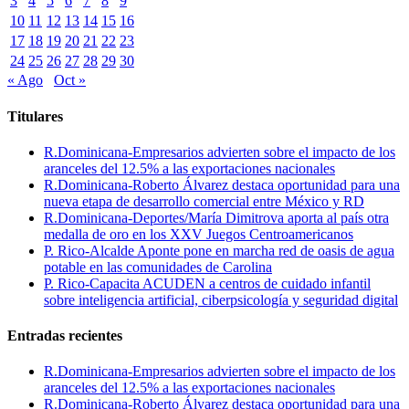
3
4
5
6
7
8
9
10
11
12
13
14
15
16
17
18
19
20
21
22
23
24
25
26
27
28
29
30
« Ago
Oct »
Titulares
R.Dominicana-Empresarios advierten sobre el impacto de los
aranceles del 12.5% a las exportaciones nacionales
R.Dominicana-Roberto Álvarez destaca oportunidad para una
nueva etapa de desarrollo comercial entre México y RD
R.Dominicana-Deportes/María Dimitrova aporta al país otra
medalla de oro en los XXV Juegos Centroamericanos
P. Rico-Alcalde Aponte pone en marcha red de oasis de agua
potable en las comunidades de Carolina
P. Rico-Capacita ACUDEN a centros de cuidado infantil
sobre inteligencia artificial, ciberpsicología y seguridad digital
Entradas recientes
R.Dominicana-Empresarios advierten sobre el impacto de los
aranceles del 12.5% a las exportaciones nacionales
R.Dominicana-Roberto Álvarez destaca oportunidad para una