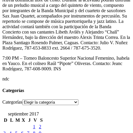
de un preludio musical a cargo del quinteto de viento, compuesto
por integrantes de la Banda Municipal y del cuarteto de saxofones
Sax Juan Quartet, acompañados por instrumentos de percusión. Su
repertorio se compone de música puertorriqueña y jazz latino. La
actividad contará también con la participación de la Banda
Concierto con sus cantantes Libeth Avilés y Alejandro “Chalí”
Hernández, bajo la dirección del maestro Alexis Trinta Correa. En la
Plaza Santiago Rosendo Palmer, Caguas. Contacto: Julio V. Nuñez
Rodríguez, 787-653-8833 ext. 2664 / 787-675-3520.
7:00 PM – Torneo Baloncesto Superior Nacional Femenino, Isabela
en Yauco. En el coliseo Raúl “Pipote” Oliveras. Contacto: Jeanc
Rodríguez, 787-608-9009. INS
ndc
Categorías
Categorías
septiembre 2017
D
L
M
X
J
V
S
1
2