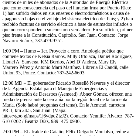
cientos de miles de abonados de la Autoridad de Energía Eléctrica
que como consecuencia del paso del huracán Irma por Puerto Rico:
1) han sufrido daños en sus enseres o electrodomésticos a causa de
apagones o bajas en el voltaje del sistema eléctrico del País; y 2) han
recibido facturas de servicio eléctrico a base de estimados inflados o
que no corresponden a su consumo verdadero. En su oficina, primer
piso frente a la Constitución, Capitolio, San Juan. Contacto: Jorge
Navarro Suárez, 787-479-9751.
1:00 PM – Humo – 1er. Proyecto a coro. Antología poética que
contiene textos de Ketsia Ramos, Milly Ortolaza, Daniel Rodríguez,
Lionel A. Sanvega, KM Berrios, Abel D’Andrea, Mary Ely
Marrero-Pérez y Antonio Marti Martínez. Libreria El Candil, calle
Union 93, Ponce. Contacto: 787-242-6693.
12:00 MD – El gobernador Ricardo Rosselló Nevares y el director
de la Agencia Estatal para el Manejo de Emergencias y
Administración de Desastres (Aemead), Abner Gómez, ofrecen una
rueda de prensa ante la cercanía por la región local de la tormenta
María. (Solo habrá preguntas del tema). En la Aemead, carretera
PR-1, km 24.5, San Juan. (Mapa:
https://goo.gl/maps/1j6ydpqZtzJ2). Contacto: Yennifer Álvarez, 787-
610-0202 / Beatriz Díaz, 939- 475-0930.
2:00 PM – El alcalde de Cataño, Félix Delgado Montalvo, reúne a