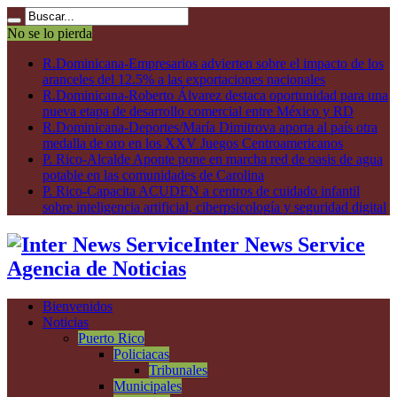
No se lo pierda
R.Dominicana-Empresarios advierten sobre el impacto de los
aranceles del 12.5% a las exportaciones nacionales
R.Dominicana-Roberto Álvarez destaca oportunidad para una
nueva etapa de desarrollo comercial entre México y RD
R.Dominicana-Deportes/María Dimitrova aporta al país otra
medalla de oro en los XXV Juegos Centroamericanos
P. Rico-Alcalde Aponte pone en marcha red de oasis de agua
potable en las comunidades de Carolina
P. Rico-Capacita ACUDEN a centros de cuidado infantil
sobre inteligencia artificial, ciberpsicología y seguridad digital
Inter News Service
Agencia de Noticias
Bienvenidos
Noticias
Puerto Rico
Policiacas
Tribunales
Municipales