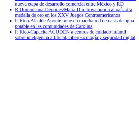
nueva etapa de desarrollo comercial entre México y RD
R.Dominicana-Deportes/María Dimitrova aporta al país otra
medalla de oro en los XXV Juegos Centroamericanos
P. Rico-Alcalde Aponte pone en marcha red de oasis de agua
potable en las comunidades de Carolina
P. Rico-Capacita ACUDEN a centros de cuidado infantil
sobre inteligencia artificial, ciberpsicología y seguridad digital