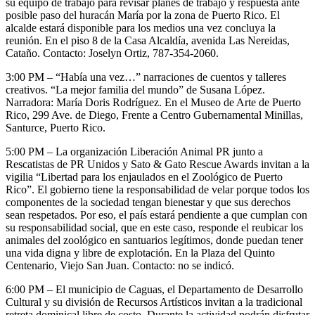
su equipo de trabajo para revisar planes de trabajo y respuesta ante
posible paso del huracán María por la zona de Puerto Rico. El
alcalde estará disponible para los medios una vez concluya la
reunión. En el piso 8 de la Casa Alcaldía, avenida Las Nereidas,
Cataño. Contacto: Joselyn Ortiz, 787-354-2060.
3:00 PM – “Había una vez…” narraciones de cuentos y talleres
creativos. “La mejor familia del mundo” de Susana López.
Narradora: María Doris Rodríguez. En el Museo de Arte de Puerto
Rico, 299 Ave. de Diego, Frente a Centro Gubernamental Minillas,
Santurce, Puerto Rico.
5:00 PM – La organización Liberación Animal PR junto a
Rescatistas de PR Unidos y Sato & Gato Rescue Awards invitan a la
vigilia “Libertad para los enjaulados en el Zoológico de Puerto
Rico”. El gobierno tiene la responsabilidad de velar porque todos los
componentes de la sociedad tengan bienestar y que sus derechos
sean respetados. Por eso, el país estará pendiente a que cumplan con
su responsabilidad social, que en este caso, responde el reubicar los
animales del zoológico en santuarios legítimos, donde puedan tener
una vida digna y libre de explotación. En la Plaza del Quinto
Centenario, Viejo San Juan. Contacto: no se indicó.
6:00 PM – El municipio de Caguas, el Departamento de Desarrollo
Cultural y su división de Recursos Artísticos invitan a la tradicional
retreta dominical libre de costo. Durante la actividad podrán disfrutar