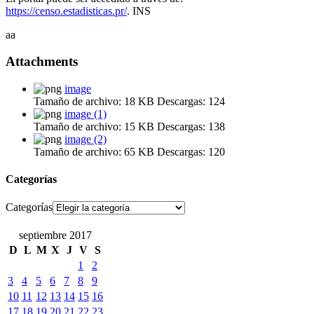
https://censo.estadisticas.pr/
. INS
aa
Attachments
image
Tamaño de archivo:
18 KB
Descargas:
124
image (1)
Tamaño de archivo:
15 KB
Descargas:
138
image (2)
Tamaño de archivo:
65 KB
Descargas:
120
Categorías
Categorías
septiembre 2017
D
L
M
X
J
V
S
1
2
3
4
5
6
7
8
9
10
11
12
13
14
15
16
17
18
19
20
21
22
23