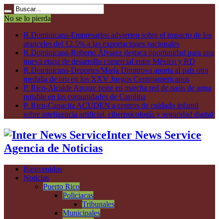
No se lo pierda
R.Dominicana-Empresarios advierten sobre el impacto de los
aranceles del 12.5% a las exportaciones nacionales
R.Dominicana-Roberto Álvarez destaca oportunidad para una
nueva etapa de desarrollo comercial entre México y RD
R.Dominicana-Deportes/María Dimitrova aporta al país otra
medalla de oro en los XXV Juegos Centroamericanos
P. Rico-Alcalde Aponte pone en marcha red de oasis de agua
potable en las comunidades de Carolina
P. Rico-Capacita ACUDEN a centros de cuidado infantil
sobre inteligencia artificial, ciberpsicología y seguridad digital
Inter News Service
Agencia de Noticias
Bienvenidos
Noticias
Puerto Rico
Policiacas
Tribunales
Municipales