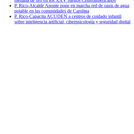
medalla de oro en los XXV Juegos Centroamericanos
P. Rico-Alcalde Aponte pone en marcha red de oasis de agua
potable en las comunidades de Carolina
P. Rico-Capacita ACUDEN a centros de cuidado infantil
sobre inteligencia artificial, ciberpsicología y seguridad digital