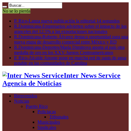
No se lo pierda
P. Rico-Lanza nueva publicación la editorial 14 segundos
R.Dominicana-Empresarios advierten sobre el impacto de los
aranceles del 12.5% a las exportaciones nacionales
R.Dominicana-Roberto Álvarez destaca oportunidad para una
nueva etapa de desarrollo comercial entre México y RD
R.Dominicana-Deportes/María Dimitrova aporta al país otra
medalla de oro en los XXV Juegos Centroamericanos
P. Rico-Alcalde Aponte pone en marcha red de oasis de agua
potable en las comunidades de Carolina
Inter News Service
Agencia de Noticias
Bienvenidos
Noticias
Puerto Rico
Policiacas
Tribunales
Municipales
Sindicales