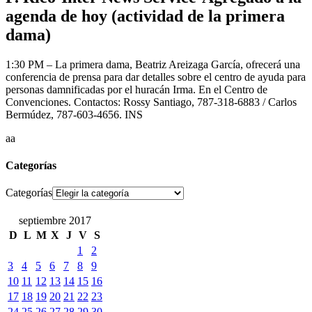
agenda de hoy (actividad de la primera
dama)
1:30 PM – La primera dama, Beatriz Areizaga García, ofrecerá una
conferencia de prensa para dar detalles sobre el centro de ayuda para
personas damnificadas por el huracán Irma. En el Centro de
Convenciones. Contactos: Rossy Santiago, 787-318-6883 / Carlos
Bermúdez, 787-603-4656. INS
aa
Categorías
Categorías
septiembre 2017
D
L
M
X
J
V
S
1
2
3
4
5
6
7
8
9
10
11
12
13
14
15
16
17
18
19
20
21
22
23
24
25
26
27
28
29
30