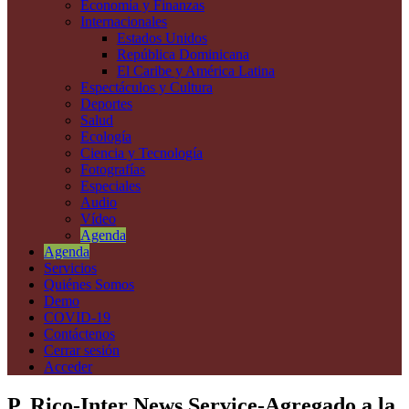
Economía y Finanzas
Internacionales
Estados Unidos
República Dominicana
El Caribe y América Latina
Espectáculos y Cultura
Deportes
Salud
Ecología
Ciencia y Tecnología
Fotografías
Especiales
Audio
Vídeo
Agenda
Agenda
Servicios
Quiénes Somos
Demo
COVID-19
Contáctenos
Cerrar sesión
Acceder
P. Rico-Inter News Service-Agregado a la