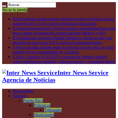
No se lo pierda
R.Dominicana-Empresarios advierten sobre el impacto de los
aranceles del 12.5% a las exportaciones nacionales
R.Dominicana-Roberto Álvarez destaca oportunidad para una
nueva etapa de desarrollo comercial entre México y RD
R.Dominicana-Deportes/María Dimitrova aporta al país otra
medalla de oro en los XXV Juegos Centroamericanos
P. Rico-Alcalde Aponte pone en marcha red de oasis de agua
potable en las comunidades de Carolina
P. Rico-Capacita ACUDEN a centros de cuidado infantil
sobre inteligencia artificial, ciberpsicología y seguridad digital
Inter News Service
Agencia de Noticias
Bienvenidos
Noticias
Puerto Rico
Policiacas
Tribunales
Municipales