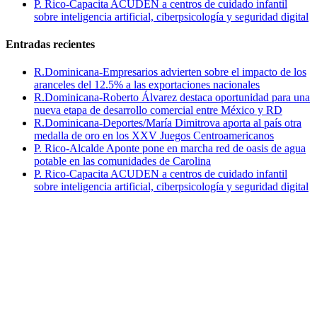
P. Rico-Capacita ACUDEN a centros de cuidado infantil
sobre inteligencia artificial, ciberpsicología y seguridad digital
Entradas recientes
R.Dominicana-Empresarios advierten sobre el impacto de los
aranceles del 12.5% a las exportaciones nacionales
R.Dominicana-Roberto Álvarez destaca oportunidad para una
nueva etapa de desarrollo comercial entre México y RD
R.Dominicana-Deportes/María Dimitrova aporta al país otra
medalla de oro en los XXV Juegos Centroamericanos
P. Rico-Alcalde Aponte pone en marcha red de oasis de agua
potable en las comunidades de Carolina
P. Rico-Capacita ACUDEN a centros de cuidado infantil
sobre inteligencia artificial, ciberpsicología y seguridad digital