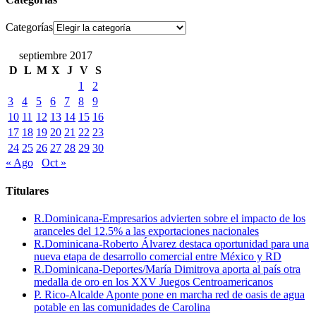
Categorías
septiembre 2017
D
L
M
X
J
V
S
1
2
3
4
5
6
7
8
9
10
11
12
13
14
15
16
17
18
19
20
21
22
23
24
25
26
27
28
29
30
« Ago
Oct »
Titulares
R.Dominicana-Empresarios advierten sobre el impacto de los
aranceles del 12.5% a las exportaciones nacionales
R.Dominicana-Roberto Álvarez destaca oportunidad para una
nueva etapa de desarrollo comercial entre México y RD
R.Dominicana-Deportes/María Dimitrova aporta al país otra
medalla de oro en los XXV Juegos Centroamericanos
P. Rico-Alcalde Aponte pone en marcha red de oasis de agua
potable en las comunidades de Carolina