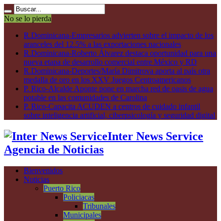
No se lo pierda
R.Dominicana-Empresarios advierten sobre el impacto de los
aranceles del 12.5% a las exportaciones nacionales
R.Dominicana-Roberto Álvarez destaca oportunidad para una
nueva etapa de desarrollo comercial entre México y RD
R.Dominicana-Deportes/María Dimitrova aporta al país otra
medalla de oro en los XXV Juegos Centroamericanos
P. Rico-Alcalde Aponte pone en marcha red de oasis de agua
potable en las comunidades de Carolina
P. Rico-Capacita ACUDEN a centros de cuidado infantil
sobre inteligencia artificial, ciberpsicología y seguridad digital
Inter News Service
Agencia de Noticias
Bienvenidos
Noticias
Puerto Rico
Policiacas
Tribunales
Municipales