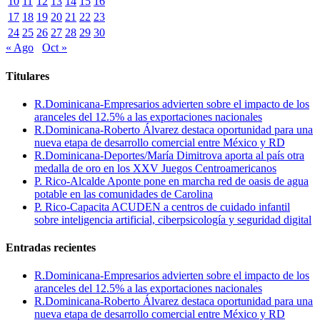
10
11
12
13
14
15
16
17
18
19
20
21
22
23
24
25
26
27
28
29
30
« Ago
Oct »
Titulares
R.Dominicana-Empresarios advierten sobre el impacto de los
aranceles del 12.5% a las exportaciones nacionales
R.Dominicana-Roberto Álvarez destaca oportunidad para una
nueva etapa de desarrollo comercial entre México y RD
R.Dominicana-Deportes/María Dimitrova aporta al país otra
medalla de oro en los XXV Juegos Centroamericanos
P. Rico-Alcalde Aponte pone en marcha red de oasis de agua
potable en las comunidades de Carolina
P. Rico-Capacita ACUDEN a centros de cuidado infantil
sobre inteligencia artificial, ciberpsicología y seguridad digital
Entradas recientes
R.Dominicana-Empresarios advierten sobre el impacto de los
aranceles del 12.5% a las exportaciones nacionales
R.Dominicana-Roberto Álvarez destaca oportunidad para una
nueva etapa de desarrollo comercial entre México y RD