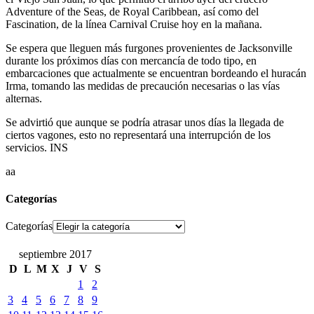
Adventure of the Seas, de Royal Caribbean, así como del
Fascination, de la línea Carnival Cruise hoy en la mañana.
Se espera que lleguen más furgones provenientes de Jacksonville
durante los próximos días con mercancía de todo tipo, en
embarcaciones que actualmente se encuentran bordeando el huracán
Irma, tomando las medidas de precaución necesarias o las vías
alternas.
Se advirtió que aunque se podría atrasar unos días la llegada de
ciertos vagones, esto no representará una interrupción de los
servicios. INS
aa
Categorías
Categorías
septiembre 2017
D
L
M
X
J
V
S
1
2
3
4
5
6
7
8
9