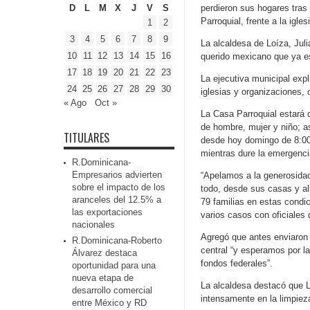
D
L
M
X
J
V
S
perdieron sus hogares tras
Parroquial, frente a la igle
1
2
3
4
5
6
7
8
9
La alcaldesa de Loíza, Jul
10
11
12
13
14
15
16
querido mexicano que ya es
17
18
19
20
21
22
23
La ejecutiva municipal expl
24
25
26
27
28
29
30
iglesias y organizaciones,
« Ago
Oct »
La Casa Parroquial estará 
de hombre, mujer y niño; as
TITULARES
desde hoy domingo de 8:00
mientras dure la emergenci
R.Dominicana-
Empresarios advierten
“Apelamos a la generosidad
sobre el impacto de los
todo, desde sus casas y a
aranceles del 12.5% a
79 familias en estas condi
las exportaciones
varios casos con oficiales 
nacionales
Agregó que antes enviaron 
R.Dominicana-Roberto
central “y esperamos por l
Álvarez destaca
fondos federales”.
oportunidad para una
nueva etapa de
La alcaldesa destacó que L
desarrollo comercial
intensamente en la limpiez
entre México y RD