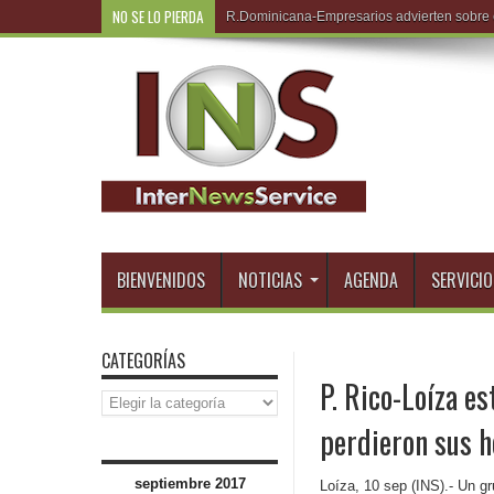
NO SE LO PIERDA
R.Domini
BIENVENIDOS
NOTICIAS
AGENDA
SERVICIO
CATEGORÍAS
P. Rico-Loíza e
Categorías
perdieron sus 
septiembre 2017
Loíza, 10 sep (INS).- Un g