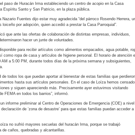
 el paso de Huracán Irma estableciendo un centro de acopio en la Casa
sia Espíritu Santo y San Patricio, en la plaza pública.
ia Nazario Fuentes dijo estar muy agradecida “del párroco Rosendo Herrera, u
 loiceño por adopción, quien accedió a prestar la Casa Parroquial”.
icó que ante las ofertas de colaboración de distintas empresas, individuos,
 determinaron hacer un junte de voluntades.
disponible para recibir artículos como alimentos empacados, agua potable, ro
í como ropa de casa y artículos de higiene personal. El horario de atención 
 AM a 5:00 PM, durante todos días de la próxima semana y subsiguientes,
a.
 de todos los que puedan aportar al bienestar de estas familias que perdiero
limentos hasta sus artículos personales. En el caso de Loíza hemos censado
ciones y siguen apareciendo más. Precisamente ayer estuvimos visitando
de FEMA en todos los barrios”, informó.
un informe preliminar al Centro de Operaciones de Emergencia (COE) a nivel
a declaración de ‘zona de desastre’ para que estas familias puedan acceder a
oíza no sufrió mayores secuelas del huracán Irma, porque se trabajó
a de caños, quebradas y alcantarillas.