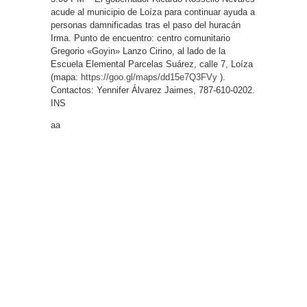
acude al municipio de Loíza para continuar ayuda a
personas damnificadas tras el paso del huracán
Irma. Punto de encuentro: centro comunitario
Gregorio «Goyin» Lanzo Cirino, al lado de la
Escuela Elemental Parcelas Suárez, calle 7, Loíza
(mapa:
https://goo.gl/maps/dd15e7Q3FVy
).
Contactos: Yennifer Álvarez Jaimes, 787-610-0202.
INS
aa