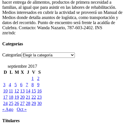
hacer entrega de alimentos, productos de primera necesidad a
familias, al igual que para asistir en las labores de rehabilitación.
Medios interesados en cubrir la actividad se proveerá un Manual de
Medios donde detalla asuntos de logística, como transportación y
datos del recorrido. Punto de encuentro será frente la acaldía de
Culebra. Contacto: Wanda Nazario, 787-603-2402. INS
znr/ndc
Categorías
Categorías
septiembre 2017
D
L
M
X
J
V
S
1
2
3
4
5
6
7
8
9
10
11
12
13
14
15
16
17
18
19
20
21
22
23
24
25
26
27
28
29
30
« Ago
Oct »
Titulares