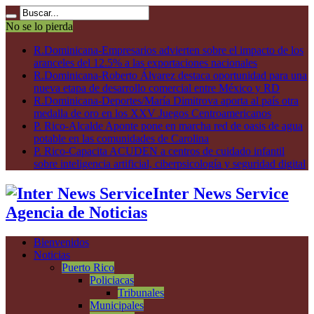
No se lo pierda
R.Dominicana-Empresarios advierten sobre el impacto de los
aranceles del 12.5% a las exportaciones nacionales
R.Dominicana-Roberto Álvarez destaca oportunidad para una
nueva etapa de desarrollo comercial entre México y RD
R.Dominicana-Deportes/María Dimitrova aporta al país otra
medalla de oro en los XXV Juegos Centroamericanos
P. Rico-Alcalde Aponte pone en marcha red de oasis de agua
potable en las comunidades de Carolina
P. Rico-Capacita ACUDEN a centros de cuidado infantil
sobre inteligencia artificial, ciberpsicología y seguridad digital
Inter News Service
Agencia de Noticias
Bienvenidos
Noticias
Puerto Rico
Policiacas
Tribunales
Municipales