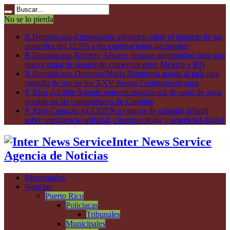
No se lo pierda
R.Dominicana-Empresarios advierten sobre el impacto de los
aranceles del 12.5% a las exportaciones nacionales
R.Dominicana-Roberto Álvarez destaca oportunidad para una
nueva etapa de desarrollo comercial entre México y RD
R.Dominicana-Deportes/María Dimitrova aporta al país otra
medalla de oro en los XXV Juegos Centroamericanos
P. Rico-Alcalde Aponte pone en marcha red de oasis de agua
potable en las comunidades de Carolina
P. Rico-Capacita ACUDEN a centros de cuidado infantil
sobre inteligencia artificial, ciberpsicología y seguridad digital
Inter News Service
Agencia de Noticias
Bienvenidos
Noticias
Puerto Rico
Policiacas
Tribunales
Municipales