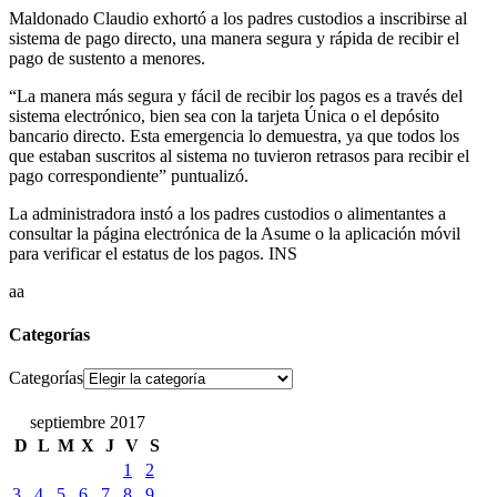
Maldonado Claudio exhortó a los padres custodios a inscribirse al
sistema de pago directo, una manera segura y rápida de recibir el
pago de sustento a menores.
“La manera más segura y fácil de recibir los pagos es a través del
sistema electrónico, bien sea con la tarjeta Única o el depósito
bancario directo. Esta emergencia lo demuestra, ya que todos los
que estaban suscritos al sistema no tuvieron retrasos para recibir el
pago correspondiente” puntualizó.
La administradora instó a los padres custodios o alimentantes a
consultar la página electrónica de la Asume o la aplicación móvil
para verificar el estatus de los pagos. INS
aa
Categorías
Categorías
septiembre 2017
D
L
M
X
J
V
S
1
2
3
4
5
6
7
8
9