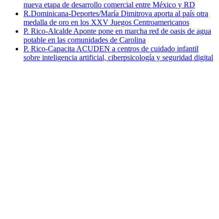
nueva etapa de desarrollo comercial entre México y RD
R.Dominicana-Deportes/María Dimitrova aporta al país otra
medalla de oro en los XXV Juegos Centroamericanos
P. Rico-Alcalde Aponte pone en marcha red de oasis de agua
potable en las comunidades de Carolina
P. Rico-Capacita ACUDEN a centros de cuidado infantil
sobre inteligencia artificial, ciberpsicología y seguridad digital