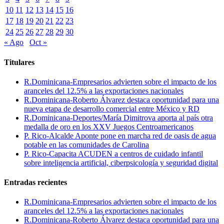
10
11
12
13
14
15
16
17
18
19
20
21
22
23
24
25
26
27
28
29
30
« Ago
Oct »
Titulares
R.Dominicana-Empresarios advierten sobre el impacto de los
aranceles del 12.5% a las exportaciones nacionales
R.Dominicana-Roberto Álvarez destaca oportunidad para una
nueva etapa de desarrollo comercial entre México y RD
R.Dominicana-Deportes/María Dimitrova aporta al país otra
medalla de oro en los XXV Juegos Centroamericanos
P. Rico-Alcalde Aponte pone en marcha red de oasis de agua
potable en las comunidades de Carolina
P. Rico-Capacita ACUDEN a centros de cuidado infantil
sobre inteligencia artificial, ciberpsicología y seguridad digital
Entradas recientes
R.Dominicana-Empresarios advierten sobre el impacto de los
aranceles del 12.5% a las exportaciones nacionales
R.Dominicana-Roberto Álvarez destaca oportunidad para una