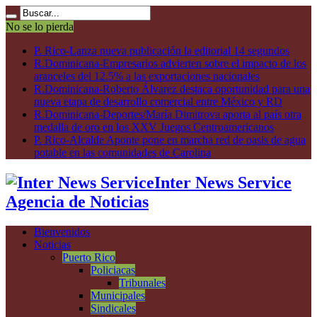
No se lo pierda
P. Rico-Lanza nueva publicación la editorial 14 segundos
R.Dominicana-Empresarios advierten sobre el impacto de los
aranceles del 12.5% a las exportaciones nacionales
R.Dominicana-Roberto Álvarez destaca oportunidad para una
nueva etapa de desarrollo comercial entre México y RD
R.Dominicana-Deportes/María Dimitrova aporta al país otra
medalla de oro en los XXV Juegos Centroamericanos
P. Rico-Alcalde Aponte pone en marcha red de oasis de agua
potable en las comunidades de Carolina
Inter News Service
Agencia de Noticias
Bienvenidos
Noticias
Puerto Rico
Policiacas
Tribunales
Municipales
Sindicales