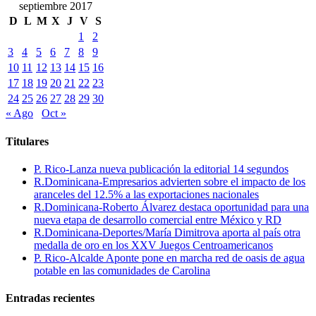
septiembre 2017
D
L
M
X
J
V
S
1
2
3
4
5
6
7
8
9
10
11
12
13
14
15
16
17
18
19
20
21
22
23
24
25
26
27
28
29
30
« Ago
Oct »
Titulares
P. Rico-Lanza nueva publicación la editorial 14 segundos
R.Dominicana-Empresarios advierten sobre el impacto de los
aranceles del 12.5% a las exportaciones nacionales
R.Dominicana-Roberto Álvarez destaca oportunidad para una
nueva etapa de desarrollo comercial entre México y RD
R.Dominicana-Deportes/María Dimitrova aporta al país otra
medalla de oro en los XXV Juegos Centroamericanos
P. Rico-Alcalde Aponte pone en marcha red de oasis de agua
potable en las comunidades de Carolina
Entradas recientes