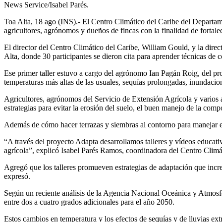
News Service/Isabel Parés.
Toa Alta, 18 ago (INS).- El Centro Climático del Caribe del Departa
agricultores, agrónomos y dueños de fincas con la finalidad de fortale
El director del Centro Climático del Caribe, William Gould, y la direc
Alta, donde 30 participantes se dieron cita para aprender técnicas de 
Ese primer taller estuvo a cargo del agrónomo Ian Pagán Roig, del pro
temperaturas más altas de las usuales, sequías prolongadas, inundacio
Agricultores, agrónomos del Servicio de Extensión Agrícola y varios
estrategias para evitar la erosión del suelo, el buen manejo de la compo
Además de cómo hacer terrazas y siembras al contorno para manejar el 
“A través del proyecto Adapta desarrollamos talleres y vídeos educativ
agrícola”, explicó Isabel Parés Ramos, coordinadora del Centro Climá
Agregó que los talleres promueven estrategias de adaptación que increm
expresó.
Según un reciente análisis de la Agencia Nacional Oceánica y Atmosf
entre dos a cuatro grados adicionales para el año 2050.
Estos cambios en temperatura y los efectos de sequías y de lluvias ext