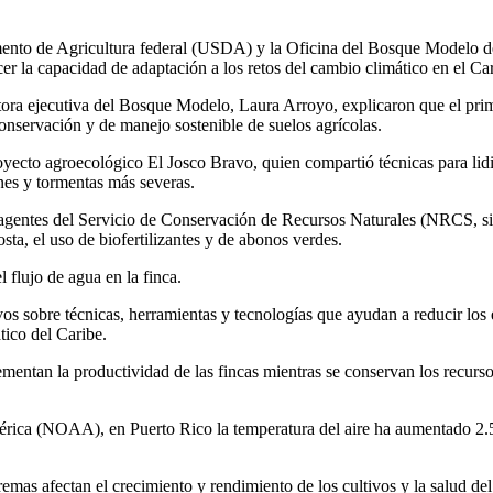
mento de Agricultura federal (USDA) y la Oficina del Bosque Modelo de
cer la capacidad de adaptación a los retos del cambio climático en el Ca
tora ejecutiva del Bosque Modelo, Laura Arroyo, explicaron que el prime
conservación y de manejo sostenible de suelos agrícolas.
yecto agroecológico El Josco Bravo, quien compartió técnicas para lidia
nes y tormentas más severas.
 agentes del Servicio de Conservación de Recursos Naturales (NRCS, si
sta, el uso de biofertilizantes y de abonos verdes.
flujo de agua en la finca.
os sobre técnicas, herramientas y tecnologías que ayudan a reducir los 
tico del Caribe.
entan la productividad de las fincas mientras se conservan los recursos 
érica (NOAA), en Puerto Rico la temperatura del aire ha aumentado 2.
remas afectan el crecimiento y rendimiento de los cultivos y la salud de