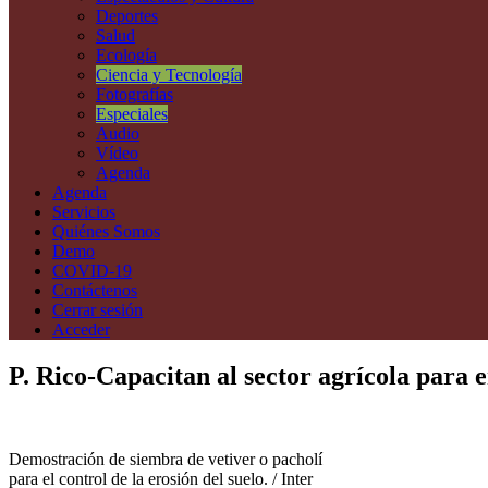
Deportes
Salud
Ecología
Ciencia y Tecnología
Fotografías
Especiales
Audio
Vídeo
Agenda
Agenda
Servicios
Quiénes Somos
Demo
COVID-19
Contáctenos
Cerrar sesión
Acceder
P. Rico-Capacitan al sector agrícola para 
Demostración de siembra de vetiver o pacholí
para el control de la erosión del suelo. / Inter