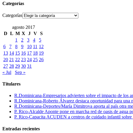
Categorías
Categorías
agosto 2017
D
L
M
X
J
V
S
1
2
3
4
5
6
7
8
9
10
11
12
13
14
15
16
17
18
19
20
21
22
23
24
25
26
27
28
29
30
31
« Jul
Sep »
Titulares
R.Dominicana-Empresarios advierten sobre el impacto de los ar
R.Dominicana-Roberto Álvarez destaca oportunidad para una n
R.Dominicana-Deportes/María Dimitrova aporta al país otra m
P. Rico-Alcalde Aponte pone en marcha red de oasis de agua p
P. Rico-Capacita ACUDEN a centros de cuidado infantil sobre inte
Entradas recientes