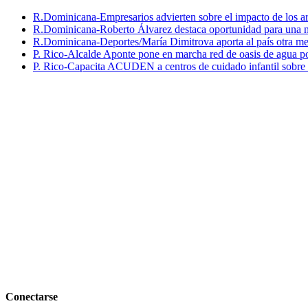
R.Dominicana-Empresarios advierten sobre el impacto de los ar
R.Dominicana-Roberto Álvarez destaca oportunidad para una n
R.Dominicana-Deportes/María Dimitrova aporta al país otra m
P. Rico-Alcalde Aponte pone en marcha red de oasis de agua p
P. Rico-Capacita ACUDEN a centros de cuidado infantil sobre inte
Conectarse