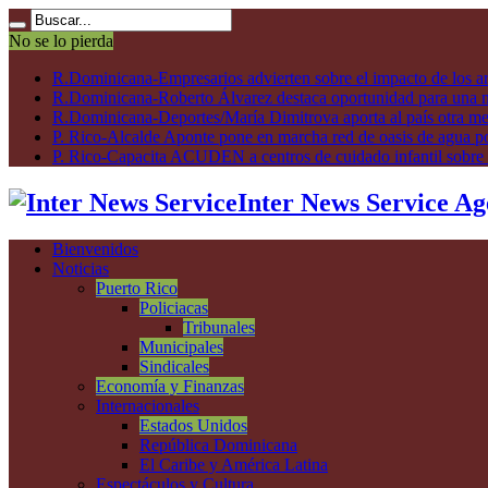
No se lo pierda
R.Dominicana-Empresarios advierten sobre el impacto de los ar
R.Dominicana-Roberto Álvarez destaca oportunidad para una n
R.Dominicana-Deportes/María Dimitrova aporta al país otra m
P. Rico-Alcalde Aponte pone en marcha red de oasis de agua p
P. Rico-Capacita ACUDEN a centros de cuidado infantil sobre inte
Inter News Service Ag
Bienvenidos
Noticias
Puerto Rico
Policiacas
Tribunales
Municipales
Sindicales
Economía y Finanzas
Internacionales
Estados Unidos
República Dominicana
El Caribe y América Latina
Espectáculos y Cultura