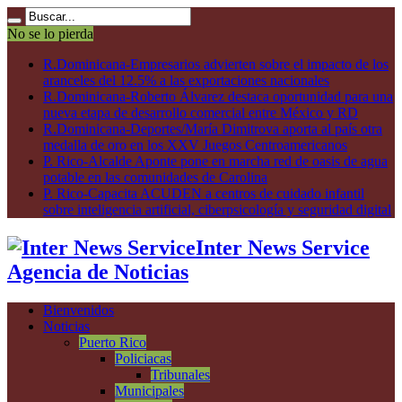
No se lo pierda
R.Dominicana-Empresarios advierten sobre el impacto de los
aranceles del 12.5% a las exportaciones nacionales
R.Dominicana-Roberto Álvarez destaca oportunidad para una
nueva etapa de desarrollo comercial entre México y RD
R.Dominicana-Deportes/María Dimitrova aporta al país otra
medalla de oro en los XXV Juegos Centroamericanos
P. Rico-Alcalde Aponte pone en marcha red de oasis de agua
potable en las comunidades de Carolina
P. Rico-Capacita ACUDEN a centros de cuidado infantil
sobre inteligencia artificial, ciberpsicología y seguridad digital
Inter News Service
Agencia de Noticias
Bienvenidos
Noticias
Puerto Rico
Policiacas
Tribunales
Municipales