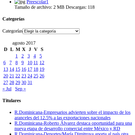
Preescolar1
Tamaño de archivo:
2 MB
Descargas:
118
Categorías
Categorías
agosto 2017
D
L
M
X
J
V
S
1
2
3
4
5
6
7
8
9
10
11
12
13
14
15
16
17
18
19
20
21
22
23
24
25
26
27
28
29
30
31
« Jul
Sep »
Titulares
R.Dominicana-Empresarios advierten sobre el impacto de los
aranceles del 12.5% a las exportaciones nacionales
R.Dominicana-Roberto Álvarez destaca oportunidad para una
nueva etapa de desarrollo comercial entre México y RD
R.Dominicana-Deportes/María Dimitrova aporta al país otra