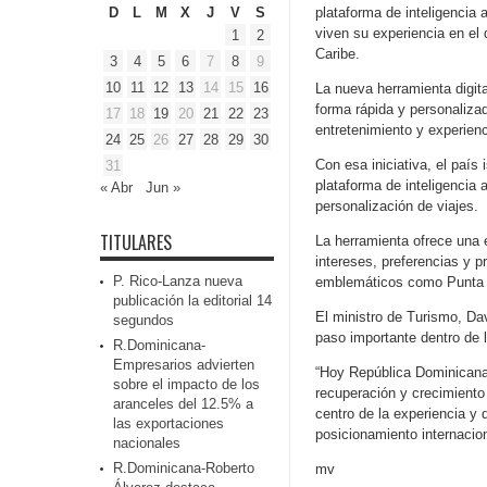
D
L
M
X
J
V
S
plataforma de inteligencia a
viven su experiencia en el 
1
2
Caribe.
3
4
5
6
7
8
9
10
11
12
13
14
15
16
La nueva herramienta digit
forma rápida y personaliza
17
18
19
20
21
22
23
entretenimiento y experienc
24
25
26
27
28
29
30
Con esa iniciativa, el país
31
plataforma de inteligencia 
« Abr
Jun »
personalización de viajes.
TITULARES
La herramienta ofrece una 
intereses, preferencias y p
P. Rico-Lanza nueva
emblemáticos como Punta 
publicación la editorial 14
El ministro de Turismo, Da
segundos
paso importante dentro de l
R.Dominicana-
Empresarios advierten
“Hoy República Dominicana 
sobre el impacto de los
recuperación y crecimiento 
aranceles del 12.5% a
centro de la experiencia y
las exportaciones
posicionamiento internacio
nacionales
R.Dominicana-Roberto
mv