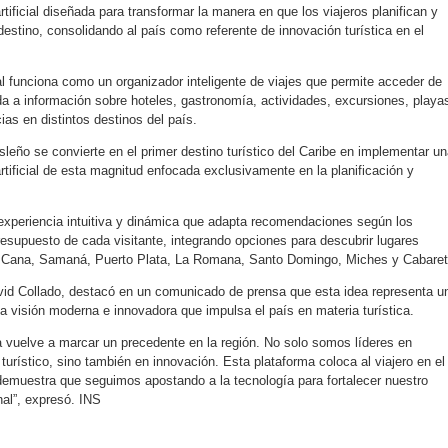
rtificial diseñada para transformar la manera en que los viajeros planifican y
destino, consolidando al país como referente de innovación turística en el
al funciona como un organizador inteligente de viajes que permite acceder de
da a información sobre hoteles, gastronomía, actividades, excursiones, playa
ias en distintos destinos del país.
 isleño se convierte en el primer destino turístico del Caribe en implementar u
artificial de esta magnitud enfocada exclusivamente en la planificación y
experiencia intuitiva y dinámica que adapta recomendaciones según los
resupuesto de cada visitante, integrando opciones para descubrir lugares
Cana, Samaná, Puerto Plata, La Romana, Santo Domingo, Miches y Cabaret
vid Collado, destacó en un comunicado de prensa que esta idea representa u
a visión moderna e innovadora que impulsa el país en materia turística.
vuelve a marcar un precedente en la región. No solo somos líderes en
turístico, sino también en innovación. Esta plataforma coloca al viajero en el
 demuestra que seguimos apostando a la tecnología para fortalecer nuestro
nal”, expresó. INS