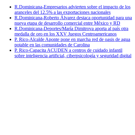
R.Dominicana-Empresarios advierten sobre el impacto de los
aranceles del 12.5% a las exportaciones nacionales
R.Dominicana-Roberto Álvarez destaca oportunidad para una
nueva etapa de desarrollo comercial entre México y RD
R.Dominicana-Deportes/María Dimitrova aporta al país otra
medalla de oro en los XXV Juegos Centroamericanos
P. Rico-Alcalde Aponte pone en marcha red de oasis de agua
potable en las comunidades de Carolina
P. Rico-Capacita ACUDEN a centros de cuidado infantil
sobre inteligencia artificial, ciberpsicología y seguridad digital