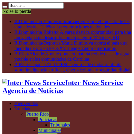
No se lo pierda
R.Dominicana-Empresarios advierten sobre el impacto de los
aranceles del 12.5% a las exportaciones nacionales
R.Dominicana-Roberto Álvarez destaca oportunidad para una
nueva etapa de desarrollo comercial entre México y RD
R.Dominicana-Deportes/María Dimitrova aporta al país otra
medalla de oro en los XXV Juegos Centroamericanos
P. Rico-Alcalde Aponte pone en marcha red de oasis de agua
potable en las comunidades de Carolina
P. Rico-Capacita ACUDEN a centros de cuidado infantil
sobre inteligencia artificial, ciberpsicología y seguridad digital
Inter News Service
Agencia de Noticias
Bienvenidos
Noticias
Puerto Rico
Policiacas
Tribunales
Municipales