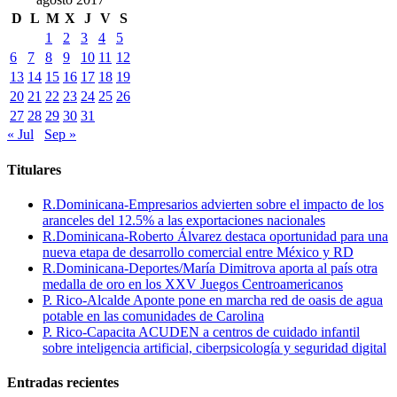
D
L
M
X
J
V
S
1
2
3
4
5
6
7
8
9
10
11
12
13
14
15
16
17
18
19
20
21
22
23
24
25
26
27
28
29
30
31
« Jul
Sep »
Titulares
R.Dominicana-Empresarios advierten sobre el impacto de los
aranceles del 12.5% a las exportaciones nacionales
R.Dominicana-Roberto Álvarez destaca oportunidad para una
nueva etapa de desarrollo comercial entre México y RD
R.Dominicana-Deportes/María Dimitrova aporta al país otra
medalla de oro en los XXV Juegos Centroamericanos
P. Rico-Alcalde Aponte pone en marcha red de oasis de agua
potable en las comunidades de Carolina
P. Rico-Capacita ACUDEN a centros de cuidado infantil
sobre inteligencia artificial, ciberpsicología y seguridad digital
Entradas recientes