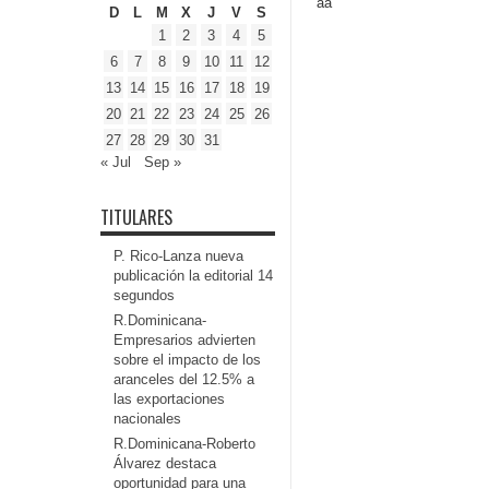
aa
D
L
M
X
J
V
S
1
2
3
4
5
6
7
8
9
10
11
12
13
14
15
16
17
18
19
20
21
22
23
24
25
26
27
28
29
30
31
« Jul
Sep »
TITULARES
P. Rico-Lanza nueva
publicación la editorial 14
segundos
R.Dominicana-
Empresarios advierten
sobre el impacto de los
aranceles del 12.5% a
las exportaciones
nacionales
R.Dominicana-Roberto
Álvarez destaca
oportunidad para una