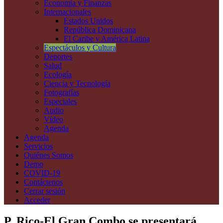
Economía y Finanzas
Internacionales
Estados Unidos
República Dominicana
El Caribe y América Latina
Espectáculos y Cultura
Deportes
Salud
Ecología
Ciencia y Tecnología
Fotografías
Especiales
Audio
Vídeo
Agenda
Agenda
Servicios
Quiénes Somos
Demo
COVID-19
Contáctenos
Cerrar sesión
Acceder
P. Rico-El Gran Combo se presentará