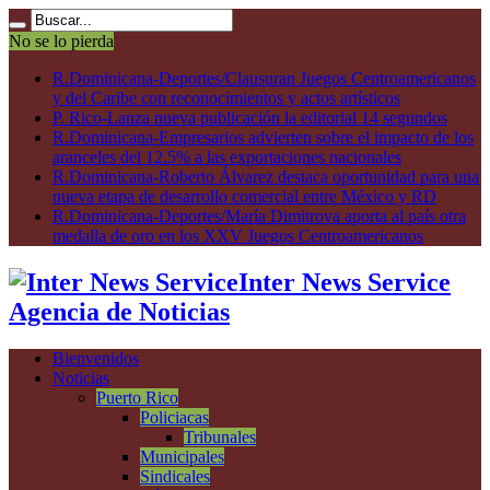
No se lo pierda
R.Dominicana-Deportes/Clausuran Juegos Centroamericanos
y del Caribe con reconocimientos y actos artísticos
P. Rico-Lanza nueva publicación la editorial 14 segundos
R.Dominicana-Empresarios advierten sobre el impacto de los
aranceles del 12.5% a las exportaciones nacionales
R.Dominicana-Roberto Álvarez destaca oportunidad para una
nueva etapa de desarrollo comercial entre México y RD
R.Dominicana-Deportes/María Dimitrova aporta al país otra
medalla de oro en los XXV Juegos Centroamericanos
Inter News Service
Agencia de Noticias
Bienvenidos
Noticias
Puerto Rico
Policiacas
Tribunales
Municipales
Sindicales