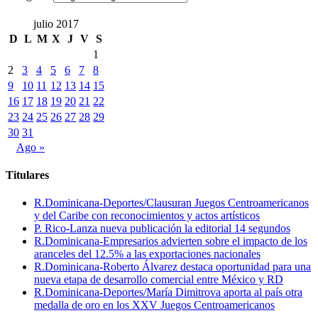
julio 2017
D
L
M
X
J
V
S
1
2
3
4
5
6
7
8
9
10
11
12
13
14
15
16
17
18
19
20
21
22
23
24
25
26
27
28
29
30
31
Ago »
Titulares
R.Dominicana-Deportes/Clausuran Juegos Centroamericanos
y del Caribe con reconocimientos y actos artísticos
P. Rico-Lanza nueva publicación la editorial 14 segundos
R.Dominicana-Empresarios advierten sobre el impacto de los
aranceles del 12.5% a las exportaciones nacionales
R.Dominicana-Roberto Álvarez destaca oportunidad para una
nueva etapa de desarrollo comercial entre México y RD
R.Dominicana-Deportes/María Dimitrova aporta al país otra
medalla de oro en los XXV Juegos Centroamericanos