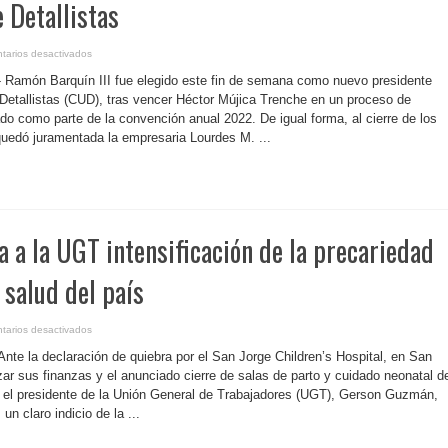
 Detallistas
en
tarios desactivados
P.
Rico-
- Ramón Barquín III fue elegido este fin de semana como nuevo presidente
Ramón
Barquín
 Detallistas (CUD), tras vencer Héctor Mújica Trenche en un proceso de
es
do como parte de la convención anual 2022. De igual forma, al cierre de los
el
nuevo
quedó juramentada la empresaria Lourdes M. ...
presidente
electo
del
Centro
Unido
de
Detallistas
a a la UGT intensificación de la precariedad
 salud del país
en
tarios desactivados
P.
Rico-
Ante la declaración de quiebra por el San Jorge Children’s Hospital, en San
Preocupa
a
ar sus finanzas y el anunciado cierre de salas de parto y cuidado neonatal d
la
, el presidente de la Unión General de Trabajadores (UGT), Gerson Guzmán,
UGT
intensificación
n claro indicio de la ...
de
la
precariedad