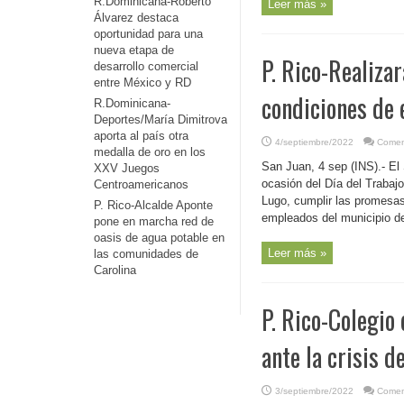
R.Dominicana-Roberto
Leer más »
Álvarez destaca
oportunidad para una
nueva etapa de
P. Rico-Realiza
desarrollo comercial
entre México y RD
condiciones de 
R.Dominicana-
Deportes/María Dimitrova
aporta al país otra
4/septiembre/2022
Comen
medalla de oro en los
San Juan, 4 sep (INS).- El
XXV Juegos
ocasión del Día del Trabaj
Centroamericanos
Lugo, cumplir las promesas
P. Rico-Alcalde Aponte
empleados del municipio de
pone en marcha red de
oasis de agua potable en
Leer más »
las comunidades de
Carolina
P. Rico-Colegio
ante la crisis d
3/septiembre/2022
Comen