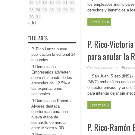
16
17
18
19
20
21
22
los empleados municipales y
23
24
25
26
27
28
29
derechos y beneficios a los
30
31
Leer más »
« Jul
TITULARES
P. Rico-Victori
P. Rico-Lanza nueva
para anular la 
publicación la editorial 14
segundos
R.Dominicana-
5/septiembre/2022
Comen
Empresarios advierten
San Juan, 5 sep (INS).-
sobre el impacto de los
(MVC) rechazó las acciones
aranceles del 12.5% a
el sector privado, y anunci
las exportaciones
para intentar dejar sin efect
nacionales
R.Dominicana-Roberto
Leer más »
Álvarez destaca
oportunidad para una
nueva etapa de
desarrollo comercial
P. Rico-Ramón B
entre México y RD
R.Dominicana-