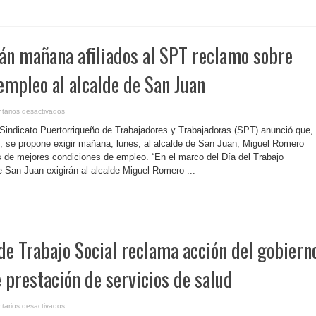
del
estado
de
la
salud
del
rán mañana afiliados al SPT reclamo sobre
país
empleo al alcalde de San Juan
en
tarios desactivados
P.
Rico-
 Sindicato Puertorriqueño de Trabajadores y Trabajadoras (SPT) anunció que,
Realizarán
mañana
o, se propone exigir mañana, lunes, al alcalde de San Juan, Miguel Romero
afiliados
 de mejores condiciones de empleo. “En el marco del Día del Trabajo
al
SPT
 San Juan exigirán al alcalde Miguel Romero ...
reclamo
sobre
condiciones
de
empleo
al
alcalde
de
San
 de Trabajo Social reclama acción del gobiern
Juan
e prestación de servicios de salud
en
tarios desactivados
P.