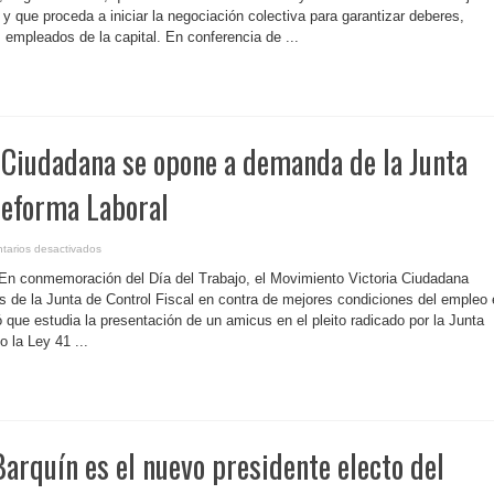
exigen
 que proceda a iniciar la negociación colectiva para garantizar deberes,
al
alcalde
 empleados de la capital. En conferencia de ...
de
San
Juan
mejores
condiciones
laborales
y
salariales
a Ciudadana se opone a demanda de la Junta
Reforma Laboral
en
tarios desactivados
P.
Rico-
 En conmemoración del Día del Trabajo, el Movimiento Victoria Ciudadana
Victoria
Ciudadana
 de la Junta de Control Fiscal en contra de mejores condiciones del empleo 
se
ó que estudia la presentación de un amicus en el pleito radicado por la Junta
opone
a
o la Ley 41 ...
demanda
de
la
Junta
para
anular
la
Reforma
Laboral
arquín es el nuevo presidente electo del