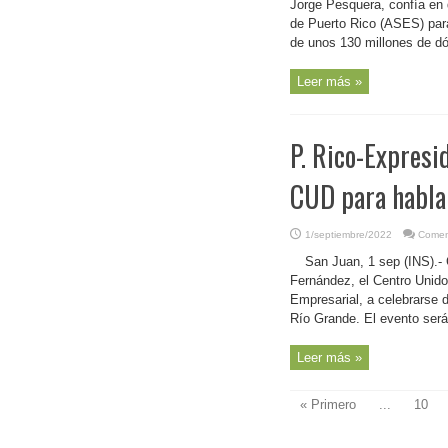
Jorge Pesquera, confía en 
de Puerto Rico (ASES) par
de unos 130 millones de dól
Leer más »
P. Rico-Expresi
CUD para hablar
1/septiembre/2022
Comen
San Juan, 1 sep (INS).- 
Fernández, el Centro Unido
Empresarial, a celebrarse
Río Grande. El evento será
Leer más »
« Primero
...
10