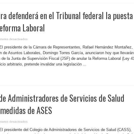
cadáver
en
estado
ra defenderá en el Tribunal federal la puesta
de
descomposición
en
edificio
Reforma Laboral
del
Departamento
de
Familia
en
tarios desactivados
P.
Rico-
 El presidente de la Cámara de Representantes, Rafael Hernández Montañez,
La
Cámara
ón de Asuntos Laborales, Domingo Torres García, anunciaron hoy que llevarán
defenderá
n de la Junta de Supervisión Fiscal (JSF) de anular la Reforma Laboral (Ley 4
en
el
cio arbitrario, pretende invalidar una legislación ...
Tribunal
federal
la
puesta
en
vigor
de
la
Reforma
 de Administradores de Servicios de Salud
Laboral
 medidas de ASES
en
tarios desactivados
P.
Rico-
El presidente del Colegio de Administradores de Servicios de Salud (CASS),
Colegio