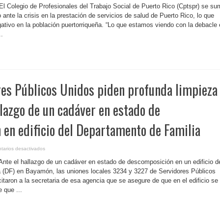
Rico-
El Colegio de Profesionales del Trabajo Social de Puerto Rico (Cptspr) se s
Colegio
de
ante la crisis en la prestación de servicios de salud de Puerto Rico, lo que
Trabajo
gativo en la población puertorriqueña. “Lo que estamos viendo con la debacle
Social
reclama
..
acción
del
gobierno
ante
la
crisis
de
prestación
de
res Públicos Unidos piden profunda limpieza
servicios
de
salud
llazgo de un cadáver en estado de
en edificio del Departamento de Familia
en
tarios desactivados
P.
Rico-
Ante el hallazgo de un cadáver en estado de descomposición en un edificio d
Servidores
Públicos
a (DF) en Bayamón, las uniones locales 3234 y 3227 de Servidores Públicos
Unidos
itaron a la secretaria de esa agencia que se asegure de que en el edificio se
piden
profunda
 que ...
limpieza
forense
tras
hallazgo
de
un