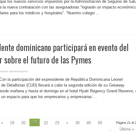
de
que los nuevos servicios impuestos por la Administración de Seguros de Sal
Administradores
a la nueva contratación con las aseguradoras “lograrán un impacto económic
de
Servicios
ares para los médicos y hospitales”. “Nuestro colegio ...
de
Salud
aplaude
nuevas
medidas
de
ASES
dente dominicano participará en evento del
 sobre el futuro de las Pymes
en
tarios desactivados
P.
Rico-
Con la participación del expresidente de República Dominicana Leonel
Expresidente
dominicano
 de Detallistas (CUD) llevará a cabo la segunda edición de su Getaway
participará
 desde mañana y hasta el domingo en el hotel Hyatt Regency Grand Reserve, 
en
evento
 un espacio para que los empresarios y empresarias ...
del
CUD
para
hablar
sobre
el
futuro
de
21
«
19
20
22
23
»
30
40
50
Página 21 di 
las
Pymes
...
Último »