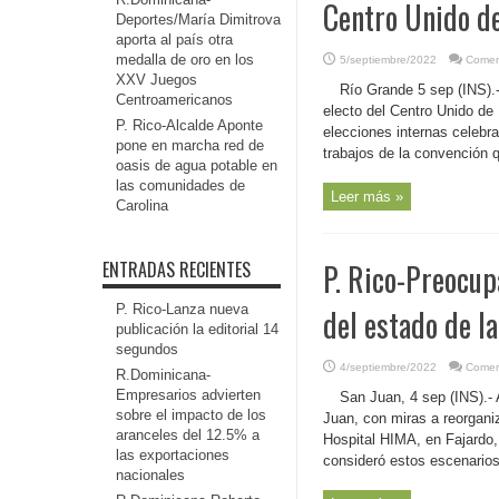
Centro Unido de
Deportes/María Dimitrova
aporta al país otra
medalla de oro en los
5/septiembre/2022
Comen
XXV Juegos
Río Grande 5 sep (INS).
Centroamericanos
electo del Centro Unido de
P. Rico-Alcalde Aponte
elecciones internas celebra
pone en marcha red de
trabajos de la convención 
oasis de agua potable en
las comunidades de
Leer más »
Carolina
ENTRADAS RECIENTES
P. Rico-Preocup
P. Rico-Lanza nueva
del estado de la
publicación la editorial 14
segundos
4/septiembre/2022
Comen
R.Dominicana-
Empresarios advierten
San Juan, 4 sep (INS).- 
sobre el impacto de los
Juan, con miras a reorganiz
aranceles del 12.5% a
Hospital HIMA, en Fajardo
las exportaciones
consideró estos escenarios u
nacionales