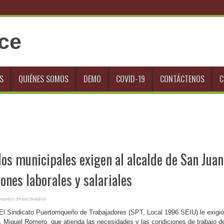
S
QUIÉNES SOMOS
DEMO
COVID-19
CONTÁCTENOS
C
os municipales exigen al alcalde de San Juan
ones laborales y salariales
en
tarios desactivados
P.
Rico-
El Sindicato Puertorriqueño de Trabajadores (SPT, Local 1996 SEIU) le exigió
Empleados
municipales
, Miguel Romero, que atienda las necesidades y las condiciones de trabajo d