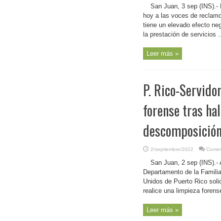
San Juan, 3 sep (INS).- 
hoy a las voces de reclamo 
tiene un elevado efecto ne
la prestación de servicios .
Leer más »
P. Rico-Servido
forense tras ha
descomposición 
2/septiembre/2022
Comen
San Juan, 2 sep (INS).- 
Departamento de la Famili
Unidos de Puerto Rico solic
realice una limpieza forense
Leer más »