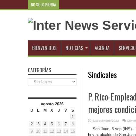
NO SE LO PIERDA
R.Dominicana-Empresari
BIENVENIDOS
NOTICIAS
AGENDA
SERVICIO
CATEGORÍAS
Sindicales
Categorías
P. Rico-Emplead
agosto 2026
mejores condici
D
L
M
X
J
V
S
1
5/septiembre/2022
Comen
2
3
4
5
6
7
8
San Juan, 5 sep (INS).- 
9
10
11
12
13
14
15
hoy al alcalde de San Juan