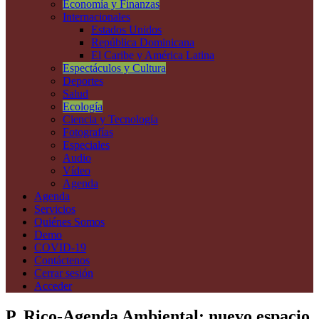
Economía y Finanzas
Internacionales
Estados Unidos
República Dominicana
El Caribe y América Latina
Espectáculos y Cultura
Deportes
Salud
Ecología
Ciencia y Tecnología
Fotografías
Especiales
Audio
Vídeo
Agenda
Agenda
Servicios
Quiénes Somos
Demo
COVID-19
Contáctenos
Cerrar sesión
Acceder
P. Rico-Agenda Ambiental: nuevo espacio