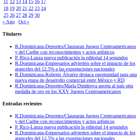
11
12
13
14
15
16
17
18
19
20
21
22
23
24
25
26
27
28
29
30
« Ago
Oct »
Titulares
R.Dominicana-Deportes/Clausuran Juegos Centroamericanos
y del Caribe con reconocimientos y actos artísticos
P. Rico-Lanza nueva publicación la editorial 14 segundos
R.Dominicana-Empresarios advierten sobre el impacto de los
aranceles del 12.5% a las exportaciones nacionales
R.Dominicana-Roberto Álvarez destaca oportunidad para una
nueva etapa de desarrollo comercial entre México y RD
R.Dominicana-Deportes/María Dimitrova aporta al país otra
medalla de oro en los XXV Juegos Centroamericanos
Entradas recientes
R.Dominicana-Deportes/Clausuran Juegos Centroamericanos
y del Caribe con reconocimientos y actos artísticos
P. Rico-Lanza nueva publicación la editorial 14 segundos
R.Dominicana-Empresarios advierten sobre el impacto de los
aranceles del 12.5% a las exportaciones nacionales