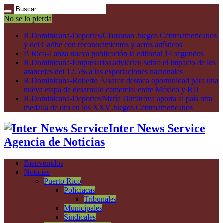
No se lo pierda
R.Dominicana-Deportes/Clausuran Juegos Centroamericanos
y del Caribe con reconocimientos y actos artísticos
P. Rico-Lanza nueva publicación la editorial 14 segundos
R.Dominicana-Empresarios advierten sobre el impacto de los
aranceles del 12.5% a las exportaciones nacionales
R.Dominicana-Roberto Álvarez destaca oportunidad para una
nueva etapa de desarrollo comercial entre México y RD
R.Dominicana-Deportes/María Dimitrova aporta al país otra
medalla de oro en los XXV Juegos Centroamericanos
Inter News Service
Agencia de Noticias
Bienvenidos
Noticias
Puerto Rico
Policiacas
Tribunales
Municipales
Sindicales