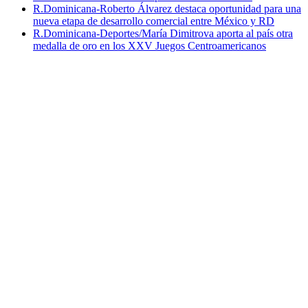
R.Dominicana-Roberto Álvarez destaca oportunidad para una
nueva etapa de desarrollo comercial entre México y RD
R.Dominicana-Deportes/María Dimitrova aporta al país otra
medalla de oro en los XXV Juegos Centroamericanos