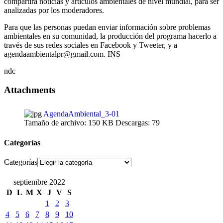
compartirá noticias y artículos ambientales de nivel mundial, para ser
analizadas por los moderadores.
Para que las personas puedan enviar información sobre problemas
ambientales en su comunidad, la producción del programa hacerlo a
través de sus redes sociales en Facebook y Tweeter, y a
agendaambientalpr@gmail.com. INS
ndc
Attachments
AgendaAmbiental_3-01
Tamaño de archivo:
150 KB
Descargas:
79
Categorías
Categorías
septiembre 2022
D
L
M
X
J
V
S
1
2
3
4
5
6
7
8
9
10