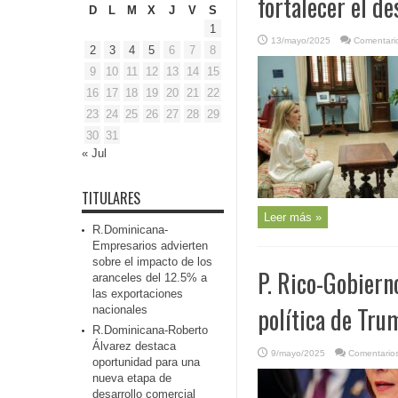
fortalecer el d
D
L
M
X
J
V
S
1
13/mayo/2025
Comentari
2
3
4
5
6
7
8
9
10
11
12
13
14
15
16
17
18
19
20
21
22
23
24
25
26
27
28
29
30
31
« Jul
TITULARES
Leer más »
R.Dominicana-
Empresarios advierten
sobre el impacto de los
P. Rico-Gobiern
aranceles del 12.5% a
las exportaciones
política de Tru
nacionales
R.Dominicana-Roberto
Álvarez destaca
9/mayo/2025
Comentarios
oportunidad para una
nueva etapa de
desarrollo comercial