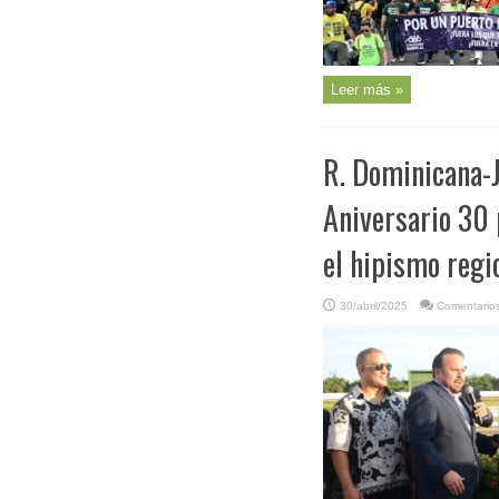
Leer más »
R. Dominicana-J
Aniversario 30 
el hipismo regi
30/abril/2025
Comentarios