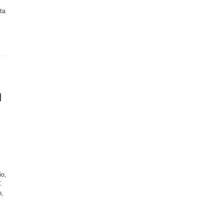
ta
n
io,
C
o,