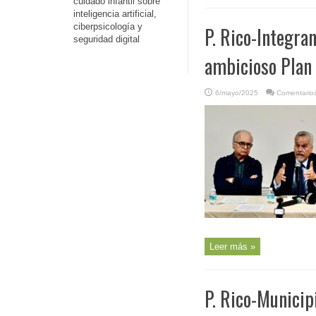
cuidado infantil sobre
inteligencia artificial,
ciberpsicología y
P. Rico-Integra
seguridad digital
ambicioso Plan 
6/mayo/2025
Comentarios
Leer más »
P. Rico-Municip