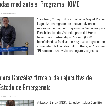
endas mediante el Programa HOME
en
 desactivados
P.
Rico-
San Juan, 2 may (INS).- El alcalde Miguel Romer
Municipio
de
Lugo hizo entrega de dos nuevas viviendas
San
reconstruidas bajo el Programa de Subsidios para 
Juan
transforma
Rehabilitación de Vivienda, parte del Home
vidas
con
Investment Partnerships Program (HOME),
entrega
de
beneficiando a familias de muy bajos ingresos en 
nuevas
comunidad de Parcelas Hill Brothers, en San Juan
viviendas
mediante
“El acceso a una vivienda segura y digna es ...
el
Programa
HOME
dora González firma orden ejecutiva de
 Estado de Emergencia
en
 desactivados
P.
Rico-
Añasco, 1 may (INS).- La gobernadora Jenniffer
Gobernadora