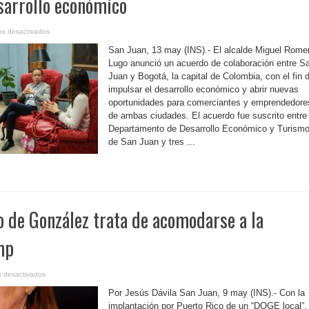
esarrollo económico
en
os desactivados
P.
Rico-
San Juan, 13 may (INS).- El alcalde Miguel Rome
Pactan
San
Lugo anunció un acuerdo de colaboración entre S
Juan
Juan y Bogotá, la capital de Colombia, con el fin 
y
Bogotá
impulsar el desarrollo económico y abrir nuevas
acuerdo
estratégico
oportunidades para comerciantes y emprendedore
para
fortalecer
de ambas ciudades. El acuerdo fue suscrito entre 
el
Departamento de Desarrollo Económico y Turism
desarrollo
económico
de San Juan y tres ...
o de González trata de acomodarse a la
mp
en
 desactivados
P.
Rico-
Por Jesús Dávila San Juan, 9 may (INS).- Con la
Gobierno
de
implantación por Puerto Rico de un “DOGE local”,