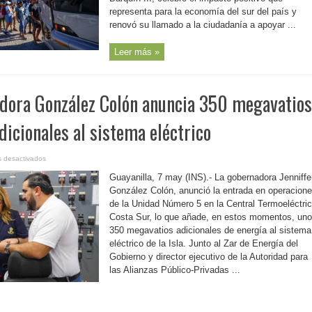
economía
del
representa para la economía del sur del país y
sur
renovó su llamado a la ciudadanía a apoyar ...
y
renueva
llamado
a
Leer más »
apoyar
a
pequeños
comerciantes
en
adora González Colón anuncia 350 megavatios
el
Día
de
las
dicionales al sistema eléctrico
Madres
en
 desactivados
P.
Rico-
Guayanilla, 7 may (INS).- La gobernadora Jenniffe
Gobernadora
González
González Colón, anunció la entrada en operacion
Colón
de la Unidad Número 5 en la Central Termoeléctri
anuncia
350
Costa Sur, lo que añade, en estos momentos, un
megavatios
de
350 megavatios adicionales de energía al sistema
generación
adicionales
eléctrico de la Isla. Junto al Zar de Energía del
al
Gobierno y director ejecutivo de la Autoridad para
sistema
eléctrico
las Alianzas Público-Privadas ...