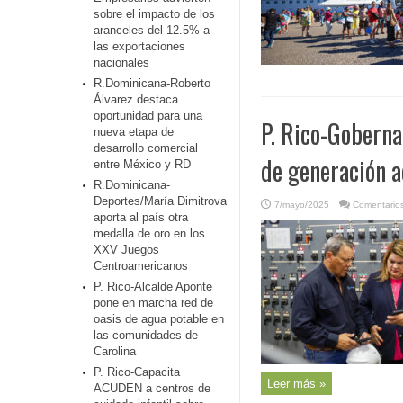
sobre el impacto de los
aranceles del 12.5% a
las exportaciones
nacionales
R.Dominicana-Roberto
Álvarez destaca
oportunidad para una
P. Rico-Gobern
nueva etapa de
desarrollo comercial
de generación a
entre México y RD
R.Dominicana-
Deportes/María Dimitrova
7/mayo/2025
Comentarios
aporta al país otra
medalla de oro en los
XXV Juegos
Centroamericanos
P. Rico-Alcalde Aponte
pone en marcha red de
oasis de agua potable en
las comunidades de
Carolina
P. Rico-Capacita
Leer más »
ACUDEN a centros de