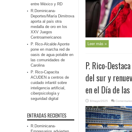
entre México y RD
R.Dominicana-
Deportes/María Dimitrova
aporta al país otra
medalla de oro en los
XXV Juegos
Centroamericanos
Leer más »
P. Rico-Alcalde Aponte
pone en marcha red de
oasis de agua potable en
las comunidades de
P. Rico-Destaca
Carolina
P. Rico-Capacita
del sur y renue
ACUDEN a centros de
cuidado infantil sobre
en el Día de la
inteligencia artificial,
ciberpsicología y
seguridad digital
8/mayo/2025
Comentarios
ENTRADAS RECIENTES
R.Dominicana-
Empresarios advierten