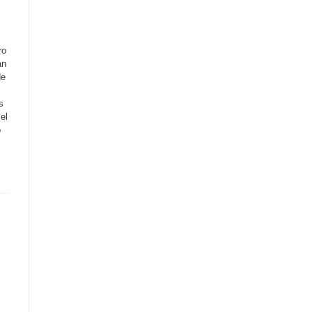
ro
an
de
s
el
o