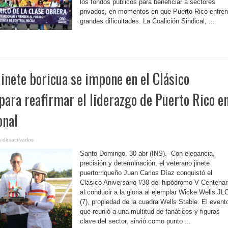
Rico
los fondos públicos para beneficiar a sectores
para
privados, en momentos en que Puerto Rico enfren
la
clase
grandes dificultades. La Coalición Sindical, ...
trabajadora
inete boricua se impone en el Clásico
para reafirmar el liderazgo de Puerto Rico e
onal
en
 desactivados
R.
Dominicana-
Santo Domingo, 30 abr (INS).- Con elegancia,
Jinete
boricua
precisión y determinación, el veterano jinete
se
puertorriqueño Juan Carlos Díaz conquistó el
impone
en
Clásico Aniversario #30 del hipódromo V Centenar
el
Clásico
al conducir a la gloria al ejemplar Wicke Wells JL
Aniversario
30
(7), propiedad de la cuadra Wells Stable. El event
para
que reunió a una multitud de fanáticos y figuras
reafirmar
el
clave del sector, sirvió como punto ...
liderazgo