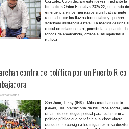
González
González Colón declaró este jueves, mediante la
firma
firma de la Orden Ejecutiva 2025-22, un estado de
orden
ejecutiva
emergencia en los municipios significativamente
de
declaración
afectados por las lluvias torrenciales y que han
de
Estado
solicitado asistencia estatal. La medida designa a
de
oficial de enlace estatal, permite la asignación de
Emergencia
fondos de emergencia, ordena a las agencias a
realizar ...
archan contra de política por un Puerto Rico
rabajadora
en
 desactivados
P.
Rico-
San Juan, 1 may (INS).- Miles marcharon este
Miles
marchan
jueves, Día Internacional de los Trabajadores, ant
contra
un amplio despliegue policial para reclamar una
de
política
política pública que beneficie a la clase obrera,
por
un
donde no se persiga a los migrantes ni se desvíe
Puerto