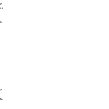
de
nes
La
es
te