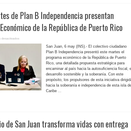
ntes de Plan B Independencia presentan
Económico de la República de Puerto Rico
en
 desactivados
P.
Rico-
San Juan, 6 may (INS).- El colectivo ciudadano
Integrantes
de
Plan B Independencia presentó este martes el
Plan
programa económico de la República de Puerto
B
Independencia
Rico, una detallada propuesta estratégica para
presentan
ambicioso
encaminar al país hacia la autosuficiencia fiscal, e
Plan
Económico
desarrollo sostenible y la soberanía. Con este
de
propósito, los propulsores de esta iniciativa dirigid
la
República
hacia la soberanía e independencia de esta isla de
de
Puerto
Caribe ...
Rico
io de San Juan transforma vidas con entrega