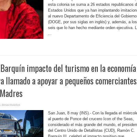
González
esta colonia se suma a 26 estados republicanos 
trata
de
Estados Unidos que ya han implantando imitacio
acomodarse
a
al nuevo Departamento de Eficiencia del Gobierno
la
política
(DOGE, por sus siglas en inglés) y, además, a los
de
seis que lo han hecho mediante orden ejecutiva. 
Trump
...
 Barquín impacto del turismo en la economía
va llamado a apoyar a pequeños comerciantes
s Madres
en
 desactivados
P.
Rico-
San Juan, 8 may (INS).- Con la llegada el miércol
Destaca
Barquín
al puerto de Ponce del crucero Icon of the Seas,
impacto
considerado el más grande del mundo, el presiden
del
turismo
del Centro Unido de Detallistas (CUD), Ramón C.
en
la
Barquín III, celebró el impacto positivo que