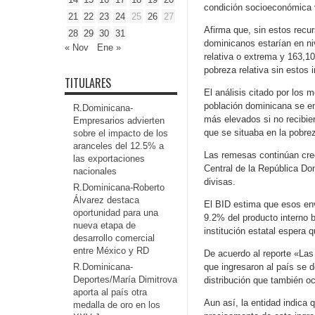
condición socioeconómica 
21
22
23
24
25
26
27
Afirma que, sin estos recu
28
29
30
31
dominicanos estarían en ni
« Nov
Ene »
relativa o extrema y 163,1
pobreza relativa sin estos 
TITULARES
El análisis citado por los
población dominicana se en
R.Dominicana-
más elevados si no recibie
Empresarios advierten
que se situaba en la pobre
sobre el impacto de los
aranceles del 12.5% a
Las remesas continúan crec
las exportaciones
Central de la República Do
nacionales
divisas.
R.Dominicana-Roberto
Álvarez destaca
El BID estima que esos env
oportunidad para una
9.2% del producto interno b
nueva etapa de
institución estatal espera q
desarrollo comercial
entre México y RD
De acuerdo al reporte «Las
R.Dominicana-
que ingresaron al país se 
Deportes/María Dimitrova
distribución que también o
aporta al país otra
Aun así, la entidad indica
medalla de oro en los