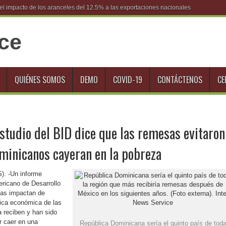
l impacto de los aranceles del 12.5% a las exportaciones nacionales
QUIÉNES SOMOS
DEMO
COVID-19
CONTÁCTENOS
CE
tudio del BID dice que las remesas evitaron
minicanos cayeran en la pobreza
). -Un informe
ericano de Desarrollo
sas impactan de
mica económica de las
a reciben y han sido
r caer en una
República Dominicana sería el quinto país de tod