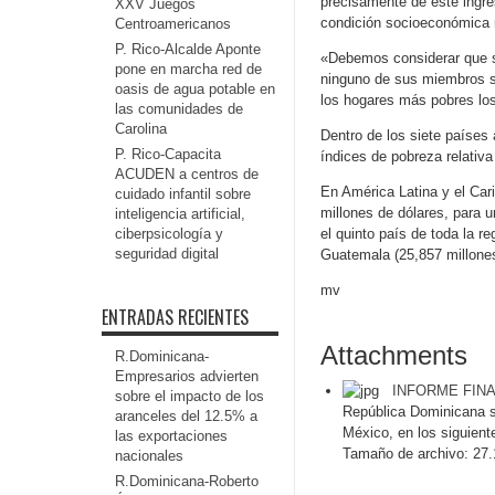
precisamente de este ingres
XXV Juegos
condición socioeconómica m
Centroamericanos
P. Rico-Alcalde Aponte
«Debemos considerar que s
pone en marcha red de
ninguno de sus miembros se
oasis de agua potable en
los hogares más pobres los
las comunidades de
Carolina
Dentro de los siete países
P. Rico-Capacita
índices de pobreza relativ
ACUDEN a centros de
En América Latina y el Car
cuidado infantil sobre
millones de dólares, para 
inteligencia artificial,
ciberpsicología y
el quinto país de toda la 
seguridad digital
Guatemala (25,857 millones
mv
ENTRADAS RECIENTES
Attachments
R.Dominicana-
Empresarios advierten
INFORME FINA
sobre el impacto de los
República Dominicana se
aranceles del 12.5% a
México, en los siguient
las exportaciones
Tamaño de archivo:
27.
nacionales
R.Dominicana-Roberto