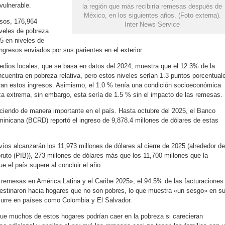
vulnerable.
la región que más recibiría remesas después de
México, en los siguientes años. (Foto externa).
rsos, 176,964
Inter News Service
veles de pobreza
05 en niveles de
ingresos enviados por sus parientes en el exterior.
 medios locales, que se basa en datos del 2024, muestra que el 12.3% de la
cuentra en pobreza relativa, pero estos niveles serían 1.3 puntos porcentual
ran estos ingresos. Asimismo, el 1.0 % tenía una condición socioeconómica
za extrema, sin embargo, esta sería de 1.5 % sin el impacto de las remesas.
iendo de manera importante en el país. Hasta octubre del 2025, el Banco
minicana (BCRD) reportó el ingreso de 9,878.4 millones de dólares de estas
íos alcanzarán los 11,973 millones de dólares al cierre de 2025 (alrededor de
ruto (PIB)), 273 millones de dólares más que los 11,700 millones que la
ue el país supere al concluir el año.
 remesas en América Latina y el Caribe 2025», el 94.5% de las facturaciones
destinaron hacia hogares que no son pobres, lo que muestra «un sesgo» en s
curre en países como Colombia y El Salvador.
 que muchos de estos hogares podrían caer en la pobreza si carecieran