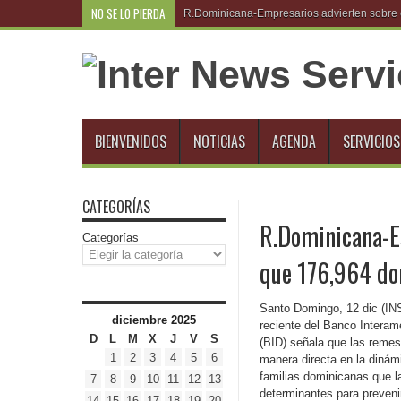
NO SE LO PIERDA
R.Dominicana-Empresarios advierten sobre e
BIENVENIDOS
NOTICIAS
AGENDA
SERVICIOS
CATEGORÍAS
R.Dominicana-Es
Categorías
que 176,964 do
Santo Domingo, 12 dic (INS
diciembre 2025
reciente del Banco Interam
D
L
M
X
J
V
S
(BID) señala que las reme
1
2
3
4
5
6
manera directa en la diná
familias dominicanas que l
7
8
9
10
11
12
13
determinantes para preveni
14
15
16
17
18
19
20