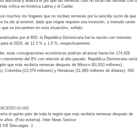
o adicional y analiza el por qué las remesas casi no tocan las familias con 
ás crítica en América Latina y el Caribe.
on muchos los hogares que no reciben remesas por la sencilla razón de que
 ha ido al exterior; dado que migrar requiere una inversión, a menudo serán
 que se encuentren en esta situación», señaló.
 analizados por el BID, la República Dominicana fue la nación con menores
a para el 2024, de 12.3 % y 1.0 %, respectivamente.
ibe, esas consignaciones económicas podrían alcanzar hasta los 174,426
un crecimiento del 8% con relación al año pasado. República Dominicana serí
región que más recibiría remesas después de México (61,810 millones),
), Colombia (13,379 millones) y Honduras (11,983 millones de dólares). INS
NCIERO-01-INS
ría el quinto país de toda la región que más recibiría remesas después de
es años. (Foto externa). Inter News Service
1 KB
Descargas:
1