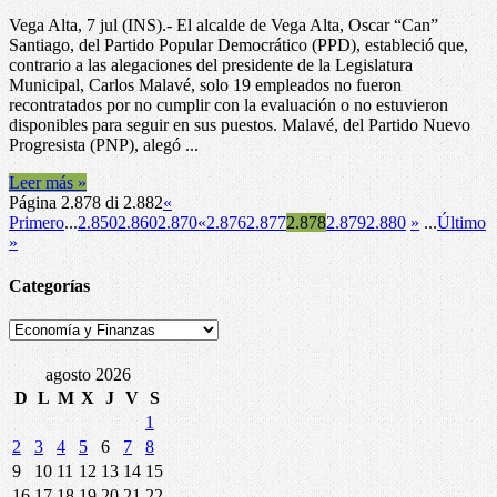
Alcalde
Vega Alta, 7 jul (INS).- El alcalde de Vega Alta, Oscar “Can”
de
Santiago, del Partido Popular Democrático (PPD), estableció que,
Vega
contrario a las alegaciones del presidente de la Legislatura
Alta
Municipal, Carlos Malavé, solo 19 empleados no fueron
establece
recontratados por no cumplir con la evaluación o no estuvieron
que
disponibles para seguir en sus puestos. Malavé, del Partido Nuevo
19
Progresista (PNP), alegó ...
empleados
transitorio
Leer más »
no
Página 2.878 di 2.882
«
cumplieron
Primero
...
2.850
2.860
2.870
«
2.876
2.877
2.878
2.879
2.880
»
...
Último
con
»
evaluación
Categorías
Categorías
agosto 2026
D
L
M
X
J
V
S
1
2
3
4
5
6
7
8
9
10
11
12
13
14
15
16
17
18
19
20
21
22