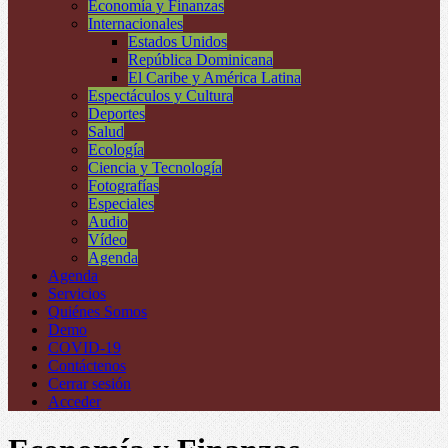
Economía y Finanzas
Internacionales
Estados Unidos
República Dominicana
El Caribe y América Latina
Espectáculos y Cultura
Deportes
Salud
Ecología
Ciencia y Tecnología
Fotografías
Especiales
Audio
Vídeo
Agenda
Agenda
Servicios
Quiénes Somos
Demo
COVID-19
Contáctenos
Cerrar sesión
Acceder