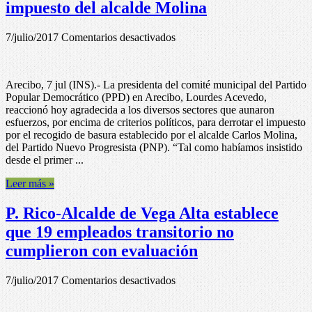
impuesto del alcalde Molina
en
7/julio/2017
Comentarios desactivados
P.
Rico-
Agradecida
Arecibo, 7 jul (INS).- La presidenta del comité municipal del Partido
presidenta
Popular Democrático (PPD) en Arecibo, Lourdes Acevedo,
del
reaccionó hoy agradecida a los diversos sectores que aunaron
PPD
esfuerzos, por encima de criterios políticos, para derrotar el impuesto
en
por el recogido de basura establecido por el alcalde Carlos Molina,
Arecibo
del Partido Nuevo Progresista (PNP). “Tal como habíamos insistido
por
desde el primer ...
esfuerzos
para
Leer más »
derrotar
impuesto
P. Rico-Alcalde de Vega Alta establece
del
alcalde
que 19 empleados transitorio no
Molina
cumplieron con evaluación
en
7/julio/2017
Comentarios desactivados
P.
Rico-