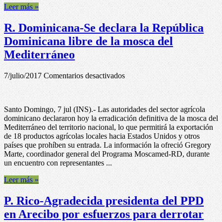
contratos
Leer más »
de
empleados
R. Dominicana-Se declara la República
transitorios,
anuncia
Dominicana libre de la mosca del
Secretario
Mediterráneo
de
Asuntos
Públicos
en
7/julio/2017
Comentarios desactivados
(Contiene
R.
vídeo)
Dominicana-
Se
Santo Domingo, 7 jul (INS).- Las autoridades del sector agrícola
declara
dominicano declararon hoy la erradicación definitiva de la mosca del
la
Mediterráneo del territorio nacional, lo que permitirá la exportación
República
de 18 productos agrícolas locales hacia Estados Unidos y otros
Dominicana
países que prohíben su entrada. La información la ofreció Gregory
libre
Marte, coordinador general del Programa Moscamed-RD, durante
de
un encuentro con representantes ...
la
mosca
Leer más »
del
Mediterráneo
P. Rico-Agradecida presidenta del PPD
en Arecibo por esfuerzos para derrotar