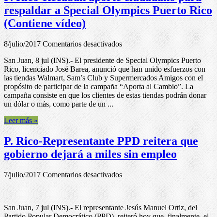
el
respaldar a Special Olympics Puerto Rico
Departamento
(Contiene vídeo)
de
Agricultura
federal
en
8/julio/2017
Comentarios desactivados
P.
San Juan, 8 jul (INS).- El presidente de Special Olympics Puerto
Rico-
Rico, licenciado José Barea, anunció que han unido esfuerzos con
Recaban
las tiendas Walmart, Sam’s Club y Supermercados Amigos con el
aporte
propósito de participar de la campaña “Aporta al Cambio”. La
ciudadano
campaña consiste en que los clientes de estas tiendas podrán donar
para
un dólar o más, como parte de un ...
respaldar
a
Leer más »
Special
Olympics
P. Rico-Representante PPD reitera que
Puerto
Rico
gobierno dejará a miles sin empleo
(Contiene
vídeo)
en
7/julio/2017
Comentarios desactivados
P.
Rico-
Representante
San Juan, 7 jul (INS).- El representante Jesús Manuel Ortiz, del
PPD
Partido Popular Democrático (PPD), reiteró hoy que, finalmente, el