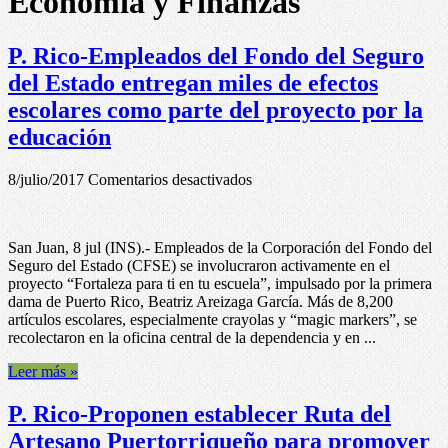
Economía y Finanzas
P. Rico-Empleados del Fondo del Seguro
del Estado entregan miles de efectos
escolares como parte del proyecto por la
educación
en
8/julio/2017
Comentarios desactivados
P.
Rico-
Empleados
San Juan, 8 jul (INS).- Empleados de la Corporación del Fondo del
del
Seguro del Estado (CFSE) se involucraron activamente en el
Fondo
proyecto “Fortaleza para ti en tu escuela”, impulsado por la primera
del
dama de Puerto Rico, Beatriz Areizaga García. Más de 8,200
Seguro
artículos escolares, especialmente crayolas y “magic markers”, se
del
recolectaron en la oficina central de la dependencia y en ...
Estado
entregan
Leer más »
miles
de
P. Rico-Proponen establecer Ruta del
efectos
escolares
Artesano Puertorriqueño para promover