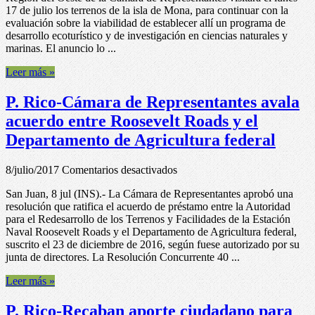
17 de julio los terrenos de la isla de Mona, para continuar con la
de
evaluación sobre la viabilidad de establecer allí un programa de
Representantes
desarrollo ecoturístico y de investigación en ciencias naturales y
realizará
marinas. El anuncio lo ...
inspección
de
Leer más »
los
terrenos
P. Rico-Cámara de Representantes avala
de
la
acuerdo entre Roosevelt Roads y el
isla
Departamento de Agricultura federal
de
Mona
en
8/julio/2017
Comentarios desactivados
P.
San Juan, 8 jul (INS).- La Cámara de Representantes aprobó una
Rico-
resolución que ratifica el acuerdo de préstamo entre la Autoridad
Cámara
para el Redesarrollo de los Terrenos y Facilidades de la Estación
de
Naval Roosevelt Roads y el Departamento de Agricultura federal,
Representantes
suscrito el 23 de diciembre de 2016, según fuese autorizado por su
avala
junta de directores. La Resolución Concurrente 40 ...
acuerdo
entre
Leer más »
Roosevelt
Roads
P. Rico-Recaban aporte ciudadano para
y