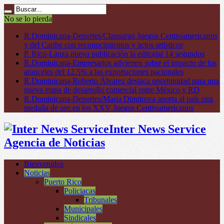
No se lo pierda
R.Dominicana-Deportes/Clausuran Juegos Centroamericanos
y del Caribe con reconocimientos y actos artísticos
P. Rico-Lanza nueva publicación la editorial 14 segundos
R.Dominicana-Empresarios advierten sobre el impacto de los
aranceles del 12.5% a las exportaciones nacionales
R.Dominicana-Roberto Álvarez destaca oportunidad para una
nueva etapa de desarrollo comercial entre México y RD
R.Dominicana-Deportes/María Dimitrova aporta al país otra
medalla de oro en los XXV Juegos Centroamericanos
Inter News Service
Agencia de Noticias
Bienvenidos
Noticias
Puerto Rico
Policiacas
Tribunales
Municipales
Sindicales