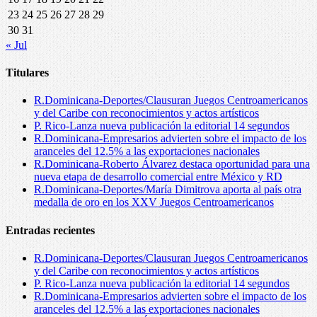
23
24
25
26
27
28
29
30
31
« Jul
Titulares
R.Dominicana-Deportes/Clausuran Juegos Centroamericanos
y del Caribe con reconocimientos y actos artísticos
P. Rico-Lanza nueva publicación la editorial 14 segundos
R.Dominicana-Empresarios advierten sobre el impacto de los
aranceles del 12.5% a las exportaciones nacionales
R.Dominicana-Roberto Álvarez destaca oportunidad para una
nueva etapa de desarrollo comercial entre México y RD
R.Dominicana-Deportes/María Dimitrova aporta al país otra
medalla de oro en los XXV Juegos Centroamericanos
Entradas recientes
R.Dominicana-Deportes/Clausuran Juegos Centroamericanos
y del Caribe con reconocimientos y actos artísticos
P. Rico-Lanza nueva publicación la editorial 14 segundos
R.Dominicana-Empresarios advierten sobre el impacto de los
aranceles del 12.5% a las exportaciones nacionales