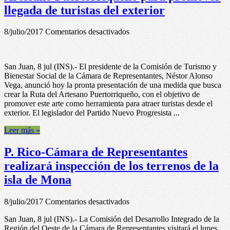
como
llegada de turistas del exterior
parte
del
proyecto
en
8/julio/2017
Comentarios desactivados
por
P.
la
Rico-
educación
Proponen
San Juan, 8 jul (INS).- El presidente de la Comisión de Turismo y
establecer
Bienestar Social de la Cámara de Representantes, Néstor Alonso
Ruta
Vega, anunció hoy la pronta presentación de una medida que busca
del
crear la Ruta del Artesano Puertorriqueño, con el objetivo de
Artesano
promover este arte como herramienta para atraer turistas desde el
Puertorriqueño
exterior. El legislador del Partido Nuevo Progresista ...
para
promover
Leer más »
llegada
de
P. Rico-Cámara de Representantes
turistas
del
realizará inspección de los terrenos de la
exterior
isla de Mona
en
8/julio/2017
Comentarios desactivados
P.
San Juan, 8 jul (INS).- La Comisión del Desarrollo Integrado de la
Rico-
Región del Oeste de la Cámara de Representantes visitará el lunes
Cámara