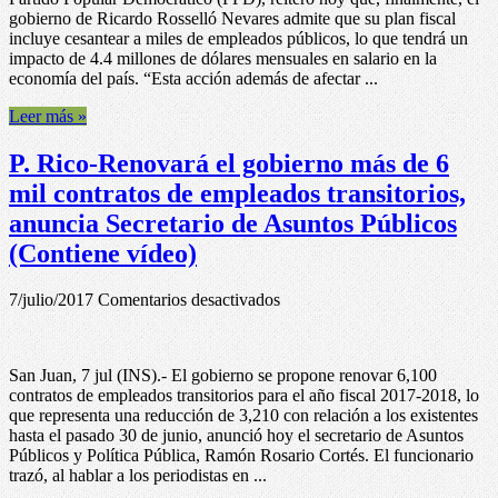
reitera
gobierno de Ricardo Rosselló Nevares admite que su plan fiscal
que
incluye cesantear a miles de empleados públicos, lo que tendrá un
gobierno
impacto de 4.4 millones de dólares mensuales en salario en la
dejará
economía del país. “Esta acción además de afectar ...
a
miles
Leer más »
sin
empleo
P. Rico-Renovará el gobierno más de 6
mil contratos de empleados transitorios,
anuncia Secretario de Asuntos Públicos
(Contiene vídeo)
en
7/julio/2017
Comentarios desactivados
P.
Rico-
Renovará
San Juan, 7 jul (INS).- El gobierno se propone renovar 6,100
el
contratos de empleados transitorios para el año fiscal 2017-2018, lo
gobierno
que representa una reducción de 3,210 con relación a los existentes
más
hasta el pasado 30 de junio, anunció hoy el secretario de Asuntos
de
Públicos y Política Pública, Ramón Rosario Cortés. El funcionario
6
trazó, al hablar a los periodistas en ...
mil