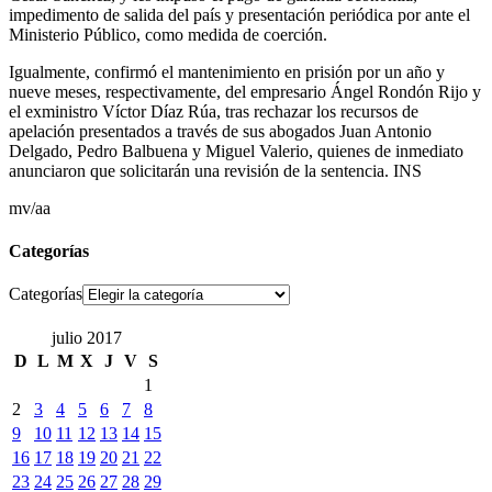
impedimento de salida del país y presentación periódica por ante el
Ministerio Público, como medida de coerción.
Igualmente, confirmó el mantenimiento en prisión por un año y
nueve meses, respectivamente, del empresario Ángel Rondón Rijo y
el exministro Víctor Díaz Rúa, tras rechazar los recursos de
apelación presentados a través de sus abogados Juan Antonio
Delgado, Pedro Balbuena y Miguel Valerio, quienes de inmediato
anunciaron que solicitarán una revisión de la sentencia. INS
mv/aa
Categorías
Categorías
julio 2017
D
L
M
X
J
V
S
1
2
3
4
5
6
7
8
9
10
11
12
13
14
15
16
17
18
19
20
21
22
23
24
25
26
27
28
29