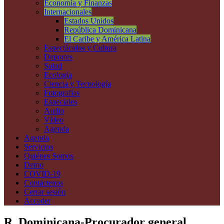
Economía y Finanzas
Internacionales
Estados Unidos
República Dominicana
El Caribe y América Latina
Espectáculos y Cultura
Deportes
Salud
Ecología
Ciencia y Tecnología
Fotografías
Especiales
Audio
Vídeo
Agenda
Agenda
Servicios
Quiénes Somos
Demo
COVID-19
Contáctenos
Cerrar sesión
Acceder
R. Dominicana-Procurador general