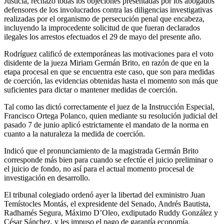
Justicia, rechazó todas los objeciones presentadas por los abogados
defensores de los involucrados contra las diligencias investigativas
realizadas por el organismo de persecución penal que encabeza,
incluyendo la improcedente solicitud de que fueran declarados
ilegales los arrestos efectuados el 29 de mayo del presente año.
Rodríguez calificó de extemporáneas las motivaciones para el voto
disidente de la jueza Miriam Germán Brito, en razón de que en la
etapa procesal en que se encuentra este caso, que son para medidas
de coerción, las evidencias obtenidas hasta el momento son más que
suficientes para dictar o mantener medidas de coerción.
Tal como las dictó correctamente el juez de la Instrucción Especial,
Francisco Ortega Polanco, quien mediante su resolución judicial del
pasado 7 de junio aplicó estrictamente el mandato de la norma en
cuanto a la naturaleza la medida de coerción.
Indicó que el pronunciamiento de la magistrada Germán Brito
corresponde más bien para cuando se efectúe el juicio preliminar o
el juicio de fondo, no así para el actual momento procesal de
investigación en desarrollo.
El tribunal colegiado ordenó ayer la libertad del exministro Juan
Temístocles Montás, el expresidente del Senado, Andrés Bautista,
Radhamés Segura, Máximo D’Oleo, exdiputado Ruddy González y
César Sánchez, y les impuso el pago de garantía economía,