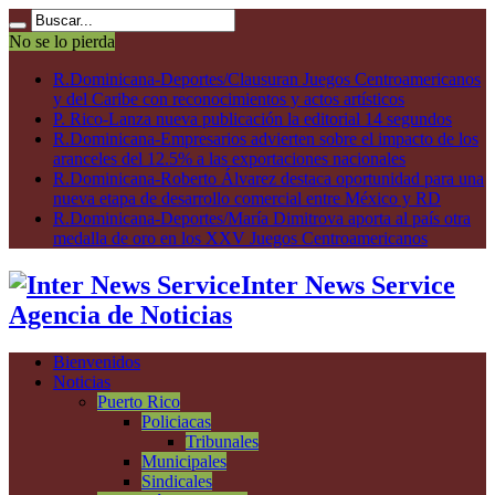
No se lo pierda
R.Dominicana-Deportes/Clausuran Juegos Centroamericanos
y del Caribe con reconocimientos y actos artísticos
P. Rico-Lanza nueva publicación la editorial 14 segundos
R.Dominicana-Empresarios advierten sobre el impacto de los
aranceles del 12.5% a las exportaciones nacionales
R.Dominicana-Roberto Álvarez destaca oportunidad para una
nueva etapa de desarrollo comercial entre México y RD
R.Dominicana-Deportes/María Dimitrova aporta al país otra
medalla de oro en los XXV Juegos Centroamericanos
Inter News Service
Agencia de Noticias
Bienvenidos
Noticias
Puerto Rico
Policiacas
Tribunales
Municipales
Sindicales