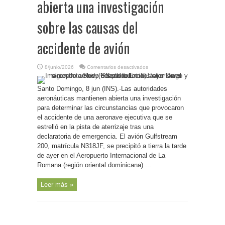
abierta una investigación
sobre las causas del
accidente de avión
en
8/junio/2026
Comentarios desactivados
R.Dominicana-
Autoridades
aeronáuticas
Santo Domingo, 8 jun (INS).-Las autoridades
mantienen
abierta
aeronáuticas mantienen abierta una investigación
una
investigación
para determinar las circunstancias que provocaron
sobre
el accidente de una aeronave ejecutiva que se
las
causas
estrelló en la pista de aterrizaje tras una
del
accidente
declaratoria de emergencia. El avión Gulfstream
de
avión
200, matrícula N318JF, se precipitó a tierra la tarde
de ayer en el Aeropuerto Internacional de La
Romana (región oriental dominicana) ...
Leer más »