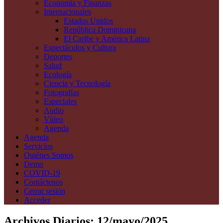
Economía y Finanzas
Internacionales
Estados Unidos
República Dominicana
El Caribe y América Latina
Espectáculos y Cultura
Deportes
Salud
Ecología
Ciencia y Tecnología
Fotografías
Especiales
Audio
Vídeo
Agenda
Agenda
Servicios
Quiénes Somos
Demo
COVID-19
Contáctenos
Cerrar sesión
Acceder
Archivos Diarios:
12/mayo/2025