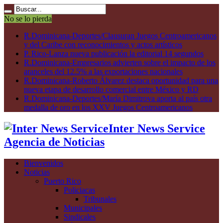
No se lo pierda
R.Dominicana-Deportes/Clausuran Juegos Centroamericanos
y del Caribe con reconocimientos y actos artísticos
P. Rico-Lanza nueva publicación la editorial 14 segundos
R.Dominicana-Empresarios advierten sobre el impacto de los
aranceles del 12.5% a las exportaciones nacionales
R.Dominicana-Roberto Álvarez destaca oportunidad para una
nueva etapa de desarrollo comercial entre México y RD
R.Dominicana-Deportes/María Dimitrova aporta al país otra
medalla de oro en los XXV Juegos Centroamericanos
Inter News Service
Agencia de Noticias
Bienvenidos
Noticias
Puerto Rico
Policiacas
Tribunales
Municipales
Sindicales