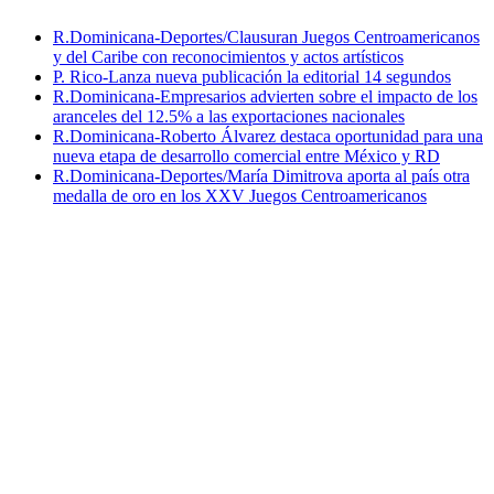
R.Dominicana-Deportes/Clausuran Juegos Centroamericanos
y del Caribe con reconocimientos y actos artísticos
P. Rico-Lanza nueva publicación la editorial 14 segundos
R.Dominicana-Empresarios advierten sobre el impacto de los
aranceles del 12.5% a las exportaciones nacionales
R.Dominicana-Roberto Álvarez destaca oportunidad para una
nueva etapa de desarrollo comercial entre México y RD
R.Dominicana-Deportes/María Dimitrova aporta al país otra
medalla de oro en los XXV Juegos Centroamericanos