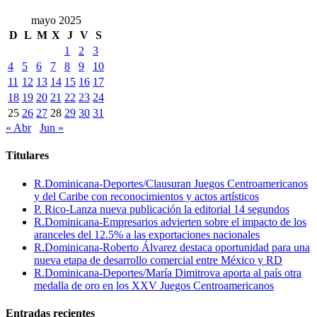
mayo 2025
D
L
M
X
J
V
S
1
2
3
4
5
6
7
8
9
10
11
12
13
14
15
16
17
18
19
20
21
22
23
24
25
26
27
28
29
30
31
« Abr
Jun »
Titulares
R.Dominicana-Deportes/Clausuran Juegos Centroamericanos
y del Caribe con reconocimientos y actos artísticos
P. Rico-Lanza nueva publicación la editorial 14 segundos
R.Dominicana-Empresarios advierten sobre el impacto de los
aranceles del 12.5% a las exportaciones nacionales
R.Dominicana-Roberto Álvarez destaca oportunidad para una
nueva etapa de desarrollo comercial entre México y RD
R.Dominicana-Deportes/María Dimitrova aporta al país otra
medalla de oro en los XXV Juegos Centroamericanos
Entradas recientes