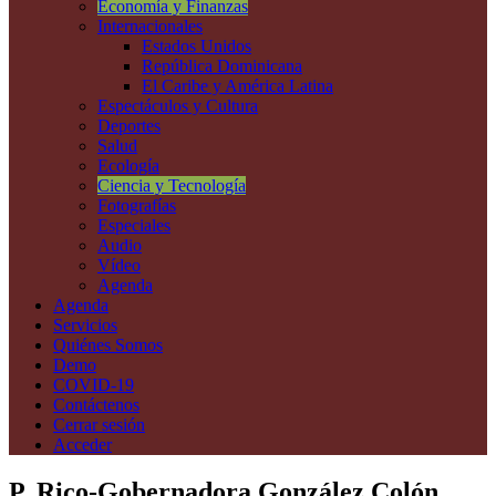
Economía y Finanzas
Internacionales
Estados Unidos
República Dominicana
El Caribe y América Latina
Espectáculos y Cultura
Deportes
Salud
Ecología
Ciencia y Tecnología
Fotografías
Especiales
Audio
Vídeo
Agenda
Agenda
Servicios
Quiénes Somos
Demo
COVID-19
Contáctenos
Cerrar sesión
Acceder
P. Rico-Gobernadora González Colón