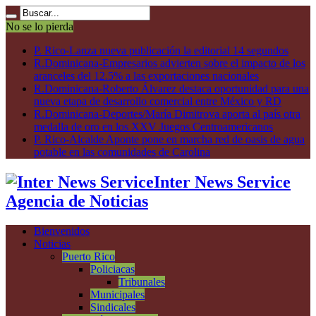
No se lo pierda
P. Rico-Lanza nueva publicación la editorial 14 segundos
R.Dominicana-Empresarios advierten sobre el impacto de los
aranceles del 12.5% a las exportaciones nacionales
R.Dominicana-Roberto Álvarez destaca oportunidad para una
nueva etapa de desarrollo comercial entre México y RD
R.Dominicana-Deportes/María Dimitrova aporta al país otra
medalla de oro en los XXV Juegos Centroamericanos
P. Rico-Alcalde Aponte pone en marcha red de oasis de agua
potable en las comunidades de Carolina
Inter News Service
Agencia de Noticias
Bienvenidos
Noticias
Puerto Rico
Policiacas
Tribunales
Municipales
Sindicales