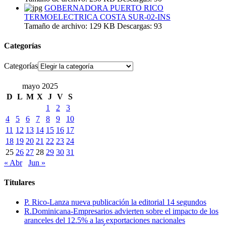
GOBERNADORA PUERTO RICO
TERMOELECTRICA COSTA SUR-02-INS
Tamaño de archivo:
129 KB
Descargas:
93
Categorías
Categorías
mayo 2025
D
L
M
X
J
V
S
1
2
3
4
5
6
7
8
9
10
11
12
13
14
15
16
17
18
19
20
21
22
23
24
25
26
27
28
29
30
31
« Abr
Jun »
Titulares
P. Rico-Lanza nueva publicación la editorial 14 segundos
R.Dominicana-Empresarios advierten sobre el impacto de los
aranceles del 12.5% a las exportaciones nacionales