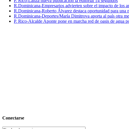
P. Rico-Lanza nueva publicación la editorial 14 segundos
R.Dominicana-Empresarios advierten sobre el impacto de los ar
R.Dominicana-Roberto Álvarez destaca oportunidad para una n
R.Dominicana-Deportes/María Dimitrova aporta al país otra m
P. Rico-Alcalde Aponte pone en marcha red de oasis de agua p
Conectarse