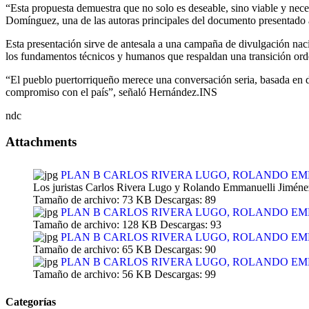
“Esta propuesta demuestra que no solo es deseable, sino viable y nece
Domínguez, una de las autoras principales del documento presentado a
Esta presentación sirve de antesala a una campaña de divulgación nac
los fundamentos técnicos y humanos que respaldan una transición ord
“El pueblo puertorriqueño merece una conversación seria, basada en d
compromiso con el país”, señaló Hernández.INS
ndc
Attachments
PLAN B CARLOS RIVERA LUGO, ROLANDO EMMANU
Los juristas Carlos Rivera Lugo y Rolando Emmanuelli Jiménez
Tamaño de archivo:
73 KB
Descargas:
89
PLAN B CARLOS RIVERA LUGO, ROLANDO EMMANU
Tamaño de archivo:
128 KB
Descargas:
93
PLAN B CARLOS RIVERA LUGO, ROLANDO EMMANU
Tamaño de archivo:
65 KB
Descargas:
90
PLAN B CARLOS RIVERA LUGO, ROLANDO EMMANU
Tamaño de archivo:
56 KB
Descargas:
99
Categorías