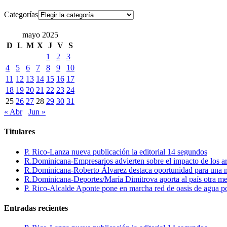
Categorías
mayo 2025
D
L
M
X
J
V
S
1
2
3
4
5
6
7
8
9
10
11
12
13
14
15
16
17
18
19
20
21
22
23
24
25
26
27
28
29
30
31
« Abr
Jun »
Titulares
P. Rico-Lanza nueva publicación la editorial 14 segundos
R.Dominicana-Empresarios advierten sobre el impacto de los ar
R.Dominicana-Roberto Álvarez destaca oportunidad para una n
R.Dominicana-Deportes/María Dimitrova aporta al país otra m
P. Rico-Alcalde Aponte pone en marcha red de oasis de agua p
Entradas recientes