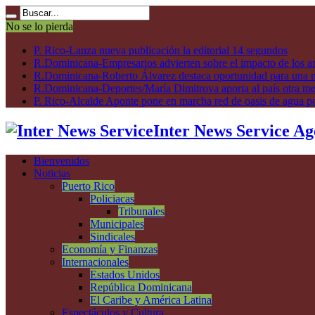
No se lo pierda
P. Rico-Lanza nueva publicación la editorial 14 segundos
R.Dominicana-Empresarios advierten sobre el impacto de los ar
R.Dominicana-Roberto Álvarez destaca oportunidad para una n
R.Dominicana-Deportes/María Dimitrova aporta al país otra m
P. Rico-Alcalde Aponte pone en marcha red de oasis de agua p
Inter News Service Ag
Bienvenidos
Noticias
Puerto Rico
Policiacas
Tribunales
Municipales
Sindicales
Economía y Finanzas
Internacionales
Estados Unidos
República Dominicana
El Caribe y América Latina
Espectáculos y Cultura