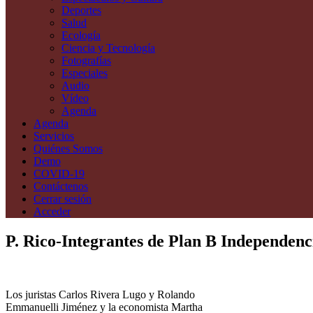
Deportes
Salud
Ecología
Ciencia y Tecnología
Fotografías
Especiales
Audio
Vídeo
Agenda
Agenda
Servicios
Quiénes Somos
Demo
COVID-19
Contáctenos
Cerrar sesión
Acceder
P. Rico-Integrantes de Plan B Independen
Los juristas Carlos Rivera Lugo y Rolando
Emmanuelli Jiménez y la economista Martha