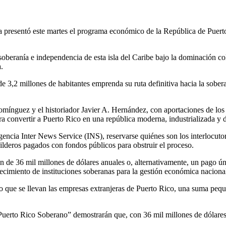
presentó este martes el programa económico de la República de Puerto 
la soberanía e independencia de esta isla del Caribe bajo la dominación
.
 de 3,2 millones
de habitantes emprenda su ruta definitiva hacia la sober
ínguez y el historiador Javier A. Hernández, con aportaciones de los
ra convertir a Puerto Rico en una república moderna, industrializada y d
gencia Inter News Service (INS), reservarse quiénes son los interlocut
bilderos pagados con fondos públicos para obstruir el proceso.
 de 36 mil millones de dólares anuales o, alternativamente, un pago úni
blecimiento de instituciones soberanas para la gestión económica naciona
mo que se llevan las empresas extranjeras de Puerto Rico, una suma pe
erto Rico Soberano” demostrarán que, con 36 mil millones de dólares e