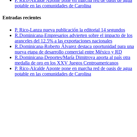
P. Rico-Alcalde Aponte pone en marcha red de oasis de agua
potable en las comunidades de Carolina
Entradas recientes
P. Rico-Lanza nueva publicación la editorial 14 segundos
R.Dominicana-Empresarios advierten sobre el impacto de los
aranceles del 12.5% a las exportaciones nacionales
R.Dominicana-Roberto Álvarez destaca oportunidad para una
nueva etapa de desarrollo comercial entre México y RD
R.Dominicana-Deportes/María Dimitrova aporta al país otra
medalla de oro en los XXV Juegos Centroamericanos
P. Rico-Alcalde Aponte pone en marcha red de oasis de agua
potable en las comunidades de Carolina