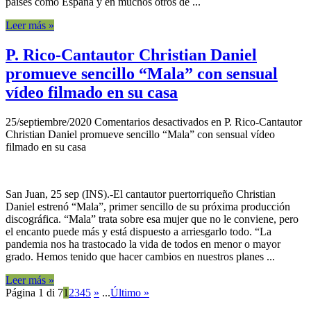
países como España y en muchos otros de ...
Leer más »
P. Rico-Cantautor Christian Daniel
promueve sencillo “Mala” con sensual
vídeo filmado en su casa
25/septiembre/2020
Comentarios desactivados
en P. Rico-Cantautor
Christian Daniel promueve sencillo “Mala” con sensual vídeo
filmado en su casa
San Juan, 25 sep (INS).-El cantautor puertorriqueño Christian
Daniel estrenó “Mala”, primer sencillo de su próxima producción
discográfica. “Mala” trata sobre esa mujer que no le conviene, pero
el encanto puede más y está dispuesto a arriesgarlo todo. “La
pandemia nos ha trastocado la vida de todos en menor o mayor
grado. Hemos tenido que hacer cambios en nuestros planes ...
Leer más »
Página 1 di 7
1
2
3
4
5
»
...
Último »