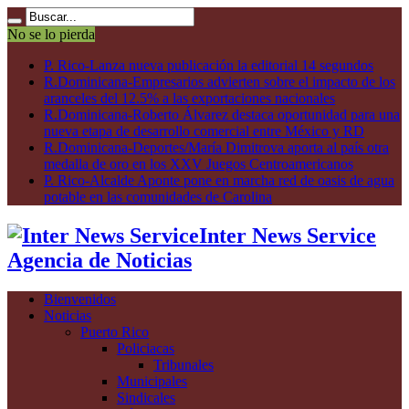
No se lo pierda
P. Rico-Lanza nueva publicación la editorial 14 segundos
R.Dominicana-Empresarios advierten sobre el impacto de los
aranceles del 12.5% a las exportaciones nacionales
R.Dominicana-Roberto Álvarez destaca oportunidad para una
nueva etapa de desarrollo comercial entre México y RD
R.Dominicana-Deportes/María Dimitrova aporta al país otra
medalla de oro en los XXV Juegos Centroamericanos
P. Rico-Alcalde Aponte pone en marcha red de oasis de agua
potable en las comunidades de Carolina
Inter News Service
Agencia de Noticias
Bienvenidos
Noticias
Puerto Rico
Policiacas
Tribunales
Municipales
Sindicales