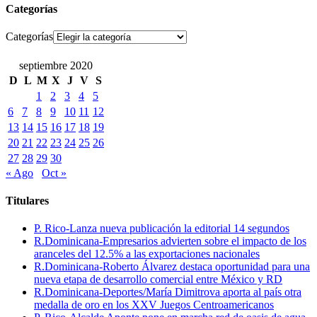
Categorías
Categorías
septiembre 2020
D
L
M
X
J
V
S
1
2
3
4
5
6
7
8
9
10
11
12
13
14
15
16
17
18
19
20
21
22
23
24
25
26
27
28
29
30
« Ago
Oct »
Titulares
P. Rico-Lanza nueva publicación la editorial 14 segundos
R.Dominicana-Empresarios advierten sobre el impacto de los
aranceles del 12.5% a las exportaciones nacionales
R.Dominicana-Roberto Álvarez destaca oportunidad para una
nueva etapa de desarrollo comercial entre México y RD
R.Dominicana-Deportes/María Dimitrova aporta al país otra
medalla de oro en los XXV Juegos Centroamericanos