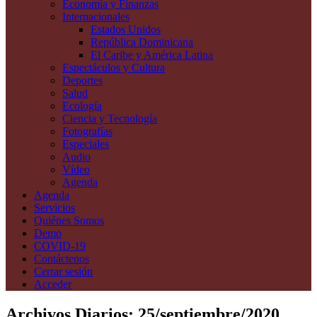
Economía y Finanzas
Internacionales
Estados Unidos
República Dominicana
El Caribe y América Latina
Espectáculos y Cultura
Deportes
Salud
Ecología
Ciencia y Tecnología
Fotografías
Especiales
Audio
Vídeo
Agenda
Agenda
Servicios
Quiénes Somos
Demo
COVID-19
Contáctenos
Cerrar sesión
Acceder
Archivos Diarios:
25/septiembre/2020