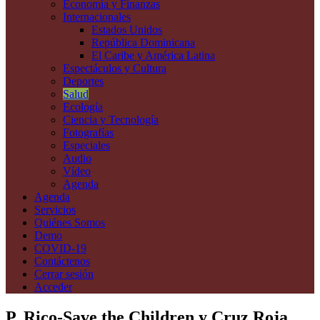
Economía y Finanzas
Internacionales
Estados Unidos
República Dominicana
El Caribe y América Latina
Espectáculos y Cultura
Deportes
Salud
Ecología
Ciencia y Tecnología
Fotografías
Especiales
Audio
Vídeo
Agenda
Agenda
Servicios
Quiénes Somos
Demo
COVID-19
Contáctenos
Cerrar sesión
Acceder
P. Rico-Save the Children y Cruz Roja