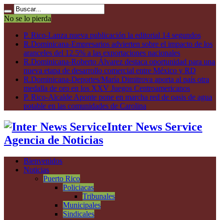
No se lo pierda
P. Rico-Lanza nueva publicación la editorial 14 segundos
R.Dominicana-Empresarios advierten sobre el impacto de los
aranceles del 12.5% a las exportaciones nacionales
R.Dominicana-Roberto Álvarez destaca oportunidad para una
nueva etapa de desarrollo comercial entre México y RD
R.Dominicana-Deportes/María Dimitrova aporta al país otra
medalla de oro en los XXV Juegos Centroamericanos
P. Rico-Alcalde Aponte pone en marcha red de oasis de agua
potable en las comunidades de Carolina
Inter News Service
Agencia de Noticias
Bienvenidos
Noticias
Puerto Rico
Policiacas
Tribunales
Municipales
Sindicales