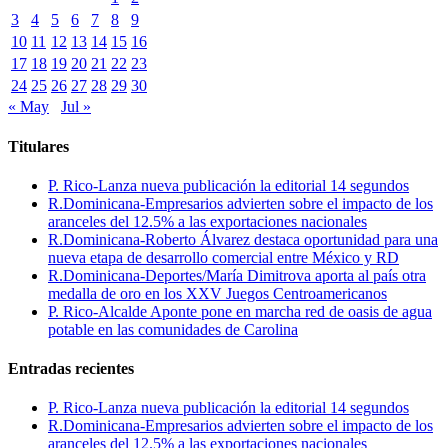
3
4
5
6
7
8
9
10
11
12
13
14
15
16
17
18
19
20
21
22
23
24
25
26
27
28
29
30
« May
Jul »
Titulares
P. Rico-Lanza nueva publicación la editorial 14 segundos
R.Dominicana-Empresarios advierten sobre el impacto de los
aranceles del 12.5% a las exportaciones nacionales
R.Dominicana-Roberto Álvarez destaca oportunidad para una
nueva etapa de desarrollo comercial entre México y RD
R.Dominicana-Deportes/María Dimitrova aporta al país otra
medalla de oro en los XXV Juegos Centroamericanos
P. Rico-Alcalde Aponte pone en marcha red de oasis de agua
potable en las comunidades de Carolina
Entradas recientes
P. Rico-Lanza nueva publicación la editorial 14 segundos
R.Dominicana-Empresarios advierten sobre el impacto de los
aranceles del 12.5% a las exportaciones nacionales