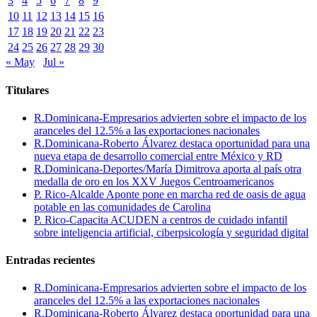
3
4
5
6
7
8
9
10
11
12
13
14
15
16
17
18
19
20
21
22
23
24
25
26
27
28
29
30
« May
Jul »
Titulares
R.Dominicana-Empresarios advierten sobre el impacto de los
aranceles del 12.5% a las exportaciones nacionales
R.Dominicana-Roberto Álvarez destaca oportunidad para una
nueva etapa de desarrollo comercial entre México y RD
R.Dominicana-Deportes/María Dimitrova aporta al país otra
medalla de oro en los XXV Juegos Centroamericanos
P. Rico-Alcalde Aponte pone en marcha red de oasis de agua
potable en las comunidades de Carolina
P. Rico-Capacita ACUDEN a centros de cuidado infantil
sobre inteligencia artificial, ciberpsicología y seguridad digital
Entradas recientes
R.Dominicana-Empresarios advierten sobre el impacto de los
aranceles del 12.5% a las exportaciones nacionales
R.Dominicana-Roberto Álvarez destaca oportunidad para una