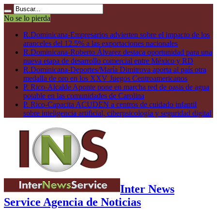
No se lo pierda
R.Dominicana-Empresarios advierten sobre el impacto de los
aranceles del 12.5% a las exportaciones nacionales
R.Dominicana-Roberto Álvarez destaca oportunidad para una
nueva etapa de desarrollo comercial entre México y RD
R.Dominicana-Deportes/María Dimitrova aporta al país otra
medalla de oro en los XXV Juegos Centroamericanos
P. Rico-Alcalde Aponte pone en marcha red de oasis de agua
potable en las comunidades de Carolina
P. Rico-Capacita ACUDEN a centros de cuidado infantil
sobre inteligencia artificial, ciberpsicología y seguridad digital
Inter News
Service Agencia de Noticias