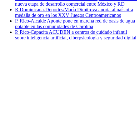
nueva etapa de desarrollo comercial entre México y RD
R.Dominicana-Deportes/María Dimitrova aporta al país otra
medalla de oro en los XXV Juegos Centroamericanos
P. Rico-Alcalde Aponte pone en marcha red de oasis de agua
potable en las comunidades de Carolina
P. Rico-Capacita ACUDEN a centros de cuidado infantil
sobre inteligencia artificial, ciberpsicología y seguridad digital