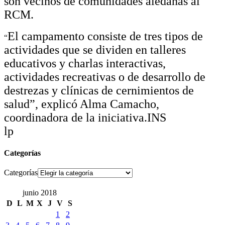
son vecinos de comunidades aledañas al
RCM.
El campamento consiste de tres tipos de
“
actividades que se dividen en talleres
educativos y charlas interactivas,
actividades recreativas o de desarrollo de
destrezas y clínicas de cernimientos de
salud”, explicó Alma Camacho,
coordinadora de la iniciativa.INS
lp
Categorías
Categorías
junio 2018
D
L
M
X
J
V
S
1
2