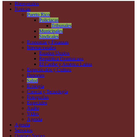
Bienvenidos
Noticias
Puerto Rico
Policiacas
Tribunales
Municipales
Sindicales
Economía y Finanzas
Internacionales
Estados Unidos
República Dominicana
El Caribe y América Latina
Espectáculos y Cultura
Deportes
Salud
Ecología
Ciencia y Tecnología
Fotografías
Especiales
Audio
Vídeo
Agenda
Agenda
Servicios
Quiénes Somos