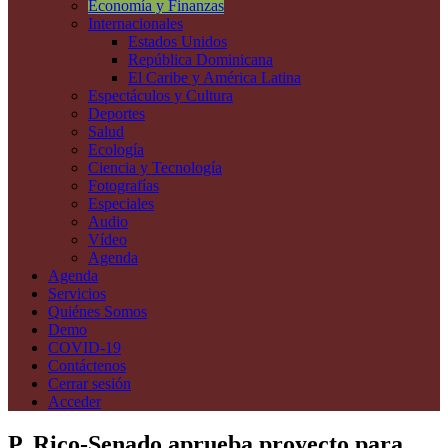
Economía y Finanzas
Internacionales
Estados Unidos
República Dominicana
El Caribe y América Latina
Espectáculos y Cultura
Deportes
Salud
Ecología
Ciencia y Tecnología
Fotografías
Especiales
Audio
Vídeo
Agenda
Agenda
Servicios
Quiénes Somos
Demo
COVID-19
Contáctenos
Cerrar sesión
Acceder
P. Rico-Senado aprueba proyecto para