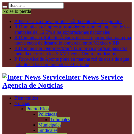
No se lo pierda
P. Rico-Lanza nueva publicación la editorial 14 segundos
R.Dominicana-Empresarios advierten sobre el impacto de los
aranceles del 12.5% a las exportaciones nacionales
R.Dominicana-Roberto Álvarez destaca oportunidad para una
nueva etapa de desarrollo comercial entre México y RD
R.Dominicana-Deportes/María Dimitrova aporta al país otra
medalla de oro en los XXV Juegos Centroamericanos
P. Rico-Alcalde Aponte pone en marcha red de oasis de agua
potable en las comunidades de Carolina
Inter News Service
Agencia de Noticias
Bienvenidos
Noticias
Puerto Rico
Policiacas
Tribunales
Municipales
Sindicales