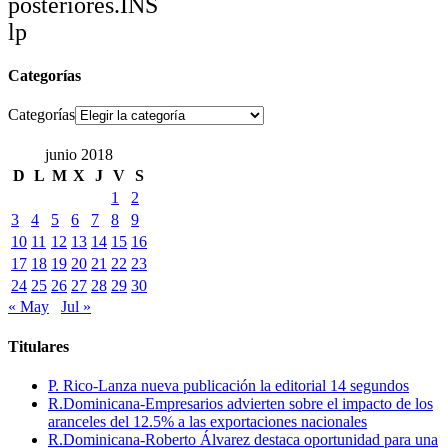
posteriores.INS
lp
Categorías
Categorías
junio 2018
D
L
M
X
J
V
S
1
2
3
4
5
6
7
8
9
10
11
12
13
14
15
16
17
18
19
20
21
22
23
24
25
26
27
28
29
30
« May
Jul »
Titulares
P. Rico-Lanza nueva publicación la editorial 14 segundos
R.Dominicana-Empresarios advierten sobre el impacto de los
aranceles del 12.5% a las exportaciones nacionales
R.Dominicana-Roberto Álvarez destaca oportunidad para una