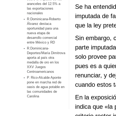
aranceles del 12.5% a
Se ha entendid
las exportaciones
nacionales
imputada de fal
R.Dominicana-Roberto
Álvarez destaca
que la ley pret
oportunidad para una
nueva etapa de
Sin embargo, c
desarrollo comercial
entre México y RD
parte imputada
R.Dominicana-
Deportes/María Dimitrova
solo provee par
aporta al país otra
medalla de oro en los
pues es a quie
XXV Juegos
Centroamericanos
renunciar, y de
P. Rico-Alcalde Aponte
pone en marcha red de
cuando estos 
oasis de agua potable en
las comunidades de
En la exposició
Carolina
indica que «la
criterio rector