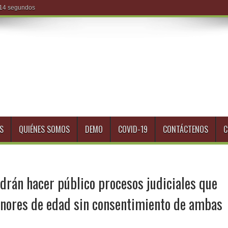
S
QUIÉNES SOMOS
DEMO
COVID-19
CONTÁCTENOS
C
odrán hacer público procesos judiciales que
enores de edad sin consentimiento de ambas