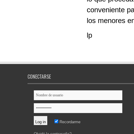
conveniente pa
los menores en
lp
CONECTARSE
Recordarme
Olvidó la contraseña?