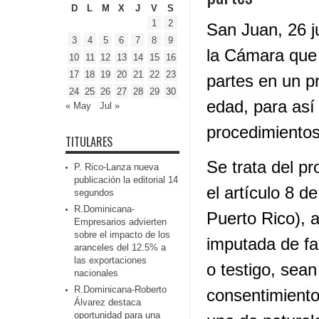
D
L
M
X
J
V
S
1
2
San Juan, 26 j
3
4
5
6
7
8
9
la Cámara que 
10
11
12
13
14
15
16
17
18
19
20
21
22
23
partes en un p
24
25
26
27
28
29
30
edad, para así 
« May
Jul »
procedimientos 
TITULARES
Se trata del p
P. Rico-Lanza nueva
publicación la editorial 14
el artículo 8 
segundos
R.Dominicana-
Puerto Rico), a
Empresarios advierten
sobre el impacto de los
imputada de fa
aranceles del 12.5% a
las exportaciones
o testigo, sea
nacionales
R.Dominicana-Roberto
consentimiento
Álvarez destaca
oportunidad para una