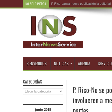
NO SE LO PIERDA
R.Dominican
BIENVENIDOS
NOTICIAS
AGENDA
SERVICIO
CATEGORÍAS
P. Rico-No se p
Categorías
involucren a m
partes
junio 2018