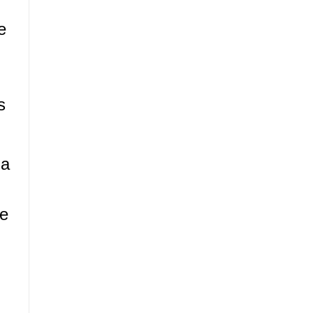
e
s
da
te