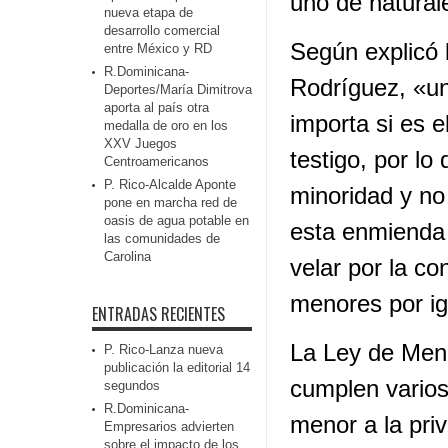
uno de natural
nueva etapa de
desarrollo comercial
Según explicó
entre México y RD
R.Dominicana-
Rodríguez, «u
Deportes/María Dimitrova
aporta al país otra
importa si es e
medalla de oro en los
XXV Juegos
testigo, por lo
Centroamericanos
P. Rico-Alcalde Aponte
minoridad y no
pone en marcha red de
oasis de agua potable en
esta enmienda 
las comunidades de
Carolina
velar por la co
menores por ig
ENTRADAS RECIENTES
La Ley de Meno
P. Rico-Lanza nueva
publicación la editorial 14
cumplen varios
segundos
R.Dominicana-
menor a la pri
Empresarios advierten
sobre el impacto de los